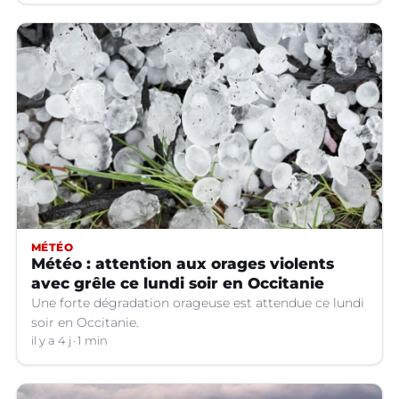
MÉTÉO
Météo : attention aux orages violents
avec grêle ce lundi soir en Occitanie
Une forte dégradation orageuse est attendue ce lundi
soir en Occitanie.
il y a 4 j
1 min