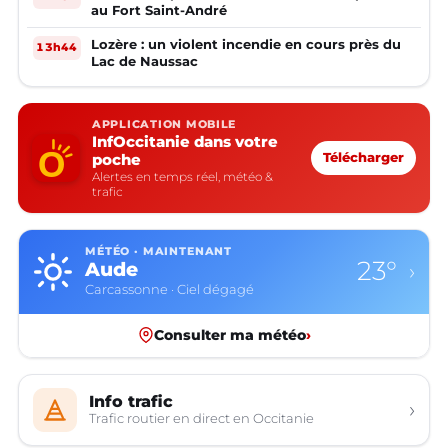
au Fort Saint-André
Lozère : un violent incendie en cours près du
13h44
Lac de Naussac
APPLICATION MOBILE
InfOccitanie dans votre
poche
Télécharger
Alertes en temps réel, météo &
trafic
MÉTÉO · MAINTENANT
23°
Aude
›
Carcassonne · Ciel dégagé
Consulter ma météo
›
Info trafic
›
Trafic routier en direct en Occitanie