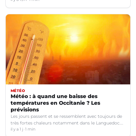
d'orages dans certains départements.
MÉTÉO
Météo : à quand une baisse des
températures en Occitanie ? Les
prévisions
Les jours passent et se ressemblent avec toujours de
très fortes chaleurs notamment dans le Languedoc.
Jusqu’à quand ?
il y a 1 j
1 min