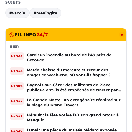
SUJETS
#vaccin
#méningite
FIL INFO
24/7
HIER
Gard : un incendie au bord de l'A9 près de
17h25
Bezouce
Météo : baisse du mercure et retour des
17h14
orages ce week-end, où vont-ils frapper ?
Bagnols-sur-Cèze : des militants de Place
17h06
publique ont-ils été empêchés de tracter par
la mairie ?
La Grande Motte : un octogénaire réanimé sur
15h12
la plage du Grand Travers
Hérault : la fête votive fait son grand retour à
15h11
Mauguio
Lunel : une pièce du musée Médard exposée
14h37