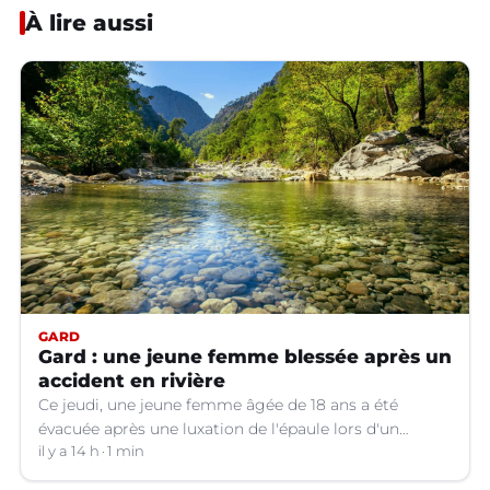
À lire aussi
GARD
Gard : une jeune femme blessée après un
accident en rivière
Ce jeudi, une jeune femme âgée de 18 ans a été
évacuée après une luxation de l'épaule lors d'un
plongeon dans une rivière à Saint-André-de-
il y a 14 h
1 min
Valborgne (Gard).