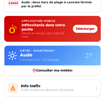
Aude : deux bars de plage à Leucate fermés
14h23
par le préfet
APPLICATION MOBILE
InfOccitanie dans votre
poche
Télécharger
Alertes en temps réel, météo &
trafic
MÉTÉO · MAINTENANT
21°
Aude
›
Carcassonne · Ciel dégagé
Consulter ma météo
›
Info trafic
›
Trafic routier en direct en Occitanie