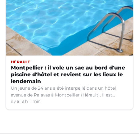
HÉRAULT
Montpellier : il vole un sac au bord d'une
piscine d'hôtel et revient sur les lieux le
lendemain
Un jeune de 24 ans a été interpellé dans un hôtel
avenue de Palavas à Montpellier (Hérault). Il est
suspecté d'avoir volé le sac d'une cliente.
il y a 19 h
1 min