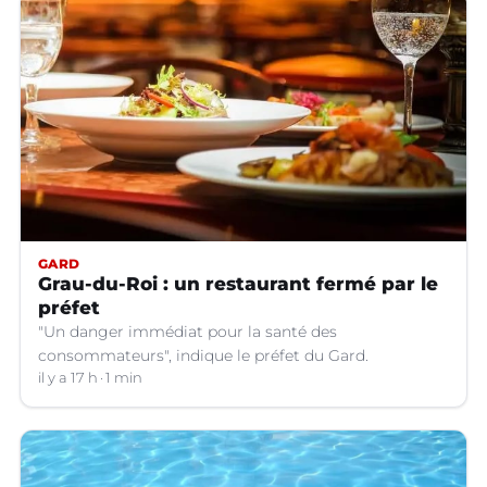
GARD
Grau-du-Roi : un restaurant fermé par le
préfet
"Un danger immédiat pour la santé des
consommateurs", indique le préfet du Gard.
il y a 17 h
1 min