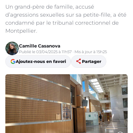
Un grand-père de famille, accusé
d’agressions sexuelles sur sa petite-fille, a été
condamné par le tribunal correctionnel de
Montpellier.
Camille Casanova
Publié le 03/04/2025 à 11h57 · Mis à jour à 15h25
share
Ajoutez-nous en favori
Partager