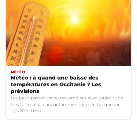
MÉTÉO
Météo : à quand une baisse des
températures en Occitanie ? Les
prévisions
Les jours passent et se ressemblent avec toujours de
très fortes chaleurs notamment dans le Languedoc.
Jusqu’à quand ?
il y a 20 h
1 min