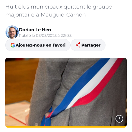
Huit élus municipaux quittent le groupe
majoritaire à Mauguio-Carnon
Dorian Le Hen
Publié le 03/03/2025 à 22h33
share
Ajoutez-nous en favori
Partager
i