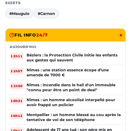
SUJETS
#Mauguio
#Carnon
FIL INFO
24/7
AUJOURD'HUI
Béziers : la Protection Civile initie les enfants
12h11
aux gestes qui sauvent
Nîmes : une station essence écope d’une
11h57
amende de 7000 €
Nîmes : incendie dans le hall d'un immeuble
11h30
"connu pour être un point de deal"
Nîmes : un homme alcoolisé interpellé pour
10h31
avoir frappé un policier
Montpellier : un homme blessé au cou après la
10h12
tentative de vol de son téléphone
Adolescent de 17 ans tué : son père mis en
10h11