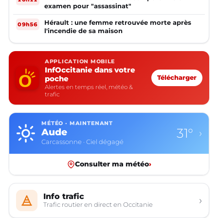
examen pour "assassinat"
Hérault : une femme retrouvée morte après
09h56
l'incendie de sa maison
APPLICATION MOBILE
InfOccitanie dans votre
poche
Télécharger
Alertes en temps réel, météo &
trafic
MÉTÉO · MAINTENANT
31°
Aude
›
Carcassonne · Ciel dégagé
Consulter ma météo
›
Info trafic
›
Trafic routier en direct en Occitanie