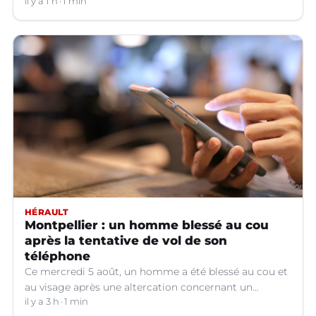
Voici ce qu'il faut savoir.
il y a 1 h
1 min
HÉRAULT
Montpellier : un homme blessé au cou
après la tentative de vol de son
téléphone
Ce mercredi 5 août, un homme a été blessé au cou et
au visage après une altercation concernant un
téléphone portable à Montpellier (Hérault).
il y a 3 h
1 min