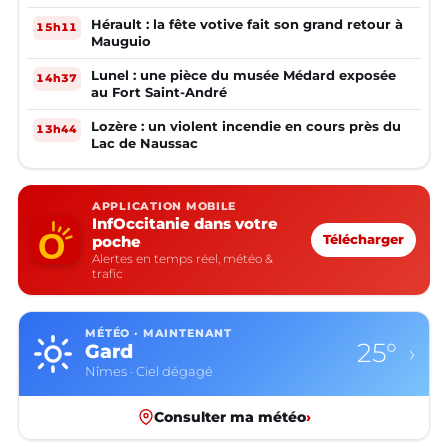
Hérault : la fête votive fait son grand retour à
15h11
Mauguio
Lunel : une pièce du musée Médard exposée
14h37
au Fort Saint-André
Lozère : un violent incendie en cours près du
13h44
Lac de Naussac
APPLICATION MOBILE
InfOccitanie dans votre
poche
Télécharger
Alertes en temps réel, météo &
trafic
MÉTÉO · MAINTENANT
25°
Gard
›
Nîmes · Ciel dégagé
Consulter ma météo
›