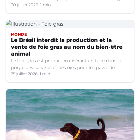
30 juillet 2026
1 min
MONDE
Le Brésil interdit la production et la
vente de foie gras au nom du bien-être
animal
Le foie gras est produit en insérant un tube dans la
gorge des canards et des oies pour les gaver de
grandes quantités de nourriture, ce qui provoque une
25 juillet 2026
1 min
hypertrophie rapide du foie, organe dont on tire le
produit.