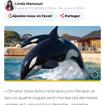
Linda Mansouri
Publié le 17/02/2025 à 11h04 · Mis à jour à 12h03
share
Ajoutez-nous en favori
Partager
i
«
On veut nous faire croire que Loro Parque, ce
lieu où quatre orques sont mortes ces dernières
années est une solution décente
« , regrette