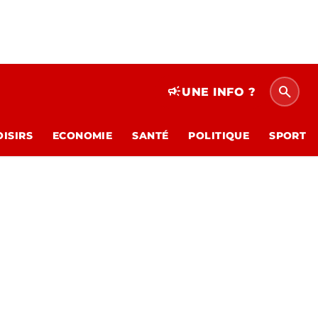
search
campaign
UNE INFO ?
OISIRS
ECONOMIE
SANTÉ
POLITIQUE
SPORT