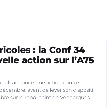
icoles : la Conf 34
lle action sur l’A75
rault annonce une action contre le
cembre, avant de lever son dispositif
bre sur le rond-point de Vendargues.