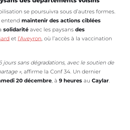
paysans des départements voisins
ilisation se poursuivra sous d’autres formes.
t entend
maintenir des actions ciblées
sa
solidarité
avec les paysans
des
ard
et
l’Aveyron
, où l’accès à la vaccination
 6 jours sans dégradations, avec le soutien de
partage »
, affirme la Conf 34. Un dernier
amedi 20 décembre
, à
9 heures
au
Caylar
.