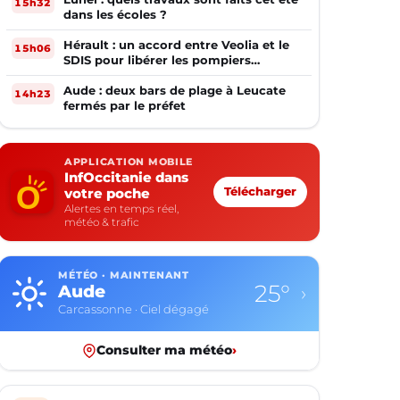
15h32
dans les écoles ?
Hérault : un accord entre Veolia et le
15h06
SDIS pour libérer les pompiers
volontaires
Aude : deux bars de plage à Leucate
14h23
fermés par le préfet
APPLICATION MOBILE
InfOccitanie dans
votre poche
Télécharger
Alertes en temps réel,
météo & trafic
MÉTÉO · MAINTENANT
18°
Aveyron
›
Rodez · Ciel dégagé
Consulter ma météo
›