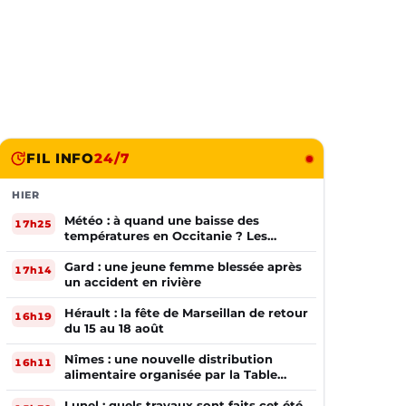
FIL INFO
24/7
HIER
Météo : à quand une baisse des
17h25
températures en Occitanie ? Les
prévisions
Gard : une jeune femme blessée après
17h14
un accident en rivière
Hérault : la fête de Marseillan de retour
16h19
du 15 au 18 août
Nîmes : une nouvelle distribution
16h11
alimentaire organisée par la Table
Ouverte
Lunel : quels travaux sont faits cet été