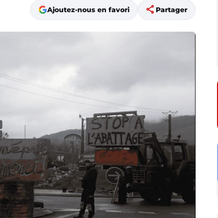
share
Ajoutez-nous en favori
Partager