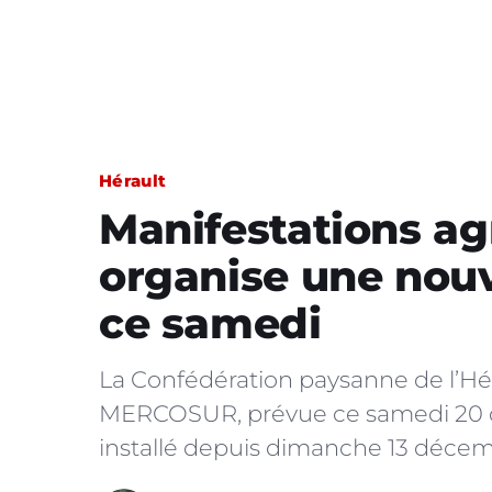
Hérault
Manifestations agr
organise une nouve
ce samedi
La Confédération paysanne de l’Hé
MERCOSUR, prévue ce samedi 20 dé
installé depuis dimanche 13 décem