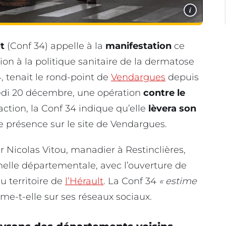
i
t
(Conf 34) appelle à la
manifestation
ce
ction à la politique sanitaire de la dermatose
, tenait le rond-point de
Vendargues
depuis
medi 20 décembre, une opération
contre le
 action, la Conf 34 indique qu’elle
lèvera son
 de présence sur le site de Vendargues.
icolas Vitou, manadier à Restinclières,
helle départementale, avec l’ouverture de
u territoire de
l’Hérault
. La Conf 34
« estime
irme-t-elle sur ses réseaux sociaux.