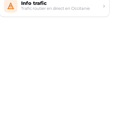
Info trafic
›
Trafic routier en direct en Occitanie