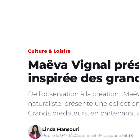
Culture & Loisirs
Maëva Vignal prés
inspirée des gran
De l’observation à la création : Maë
naturaliste, présente une collectio
Grands prédateurs, en partenariat
Linda Mansouri
Publié le 04/11/2025 à 15h39 · Mis à jour à 16h18