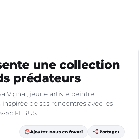
ente une collection
ds prédateurs
va Vignal, jeune artiste peintre
n inspirée de ses rencontres avec les
 avec FERUS.
share
Ajoutez-nous en favori
Partager