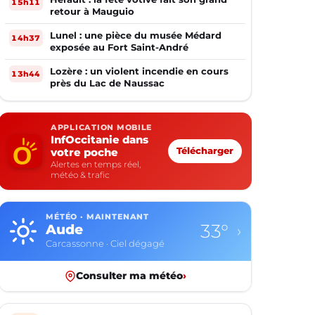
15h11
retour à Mauguio
Lunel : une pièce du musée Médard
14h37
exposée au Fort Saint-André
Lozère : un violent incendie en cours
13h44
près du Lac de Naussac
APPLICATION MOBILE
InfOccitanie dans
votre poche
Télécharger
Alertes en temps réel,
météo & trafic
MÉTÉO · MAINTENANT
33°
Aude
›
Carcassonne · Ciel dégagé
Consulter ma météo
›