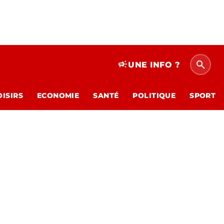
search
campaign
UNE INFO ?
OISIRS
ECONOMIE
SANTÉ
POLITIQUE
SPORT