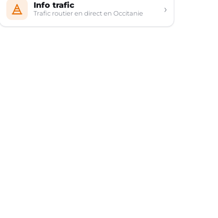
Info trafic
›
Trafic routier en direct en Occitanie