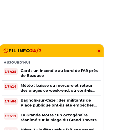
FIL INFO
24/7
AUJOURD'HUI
Gard : un incendie au bord de l'A9 près
17h25
de Bezouce
Météo : baisse du mercure et retour
17h14
des orages ce week-end, où vont-ils
frapper ?
Bagnols-sur-Cèze : des militants de
17h06
Place publique ont-ils été empêchés
de tracter par la mairie ?
La Grande Motte : un octogénaire
15h12
réanimé sur la plage du Grand Travers
Hérault : la fête votive fait son grand