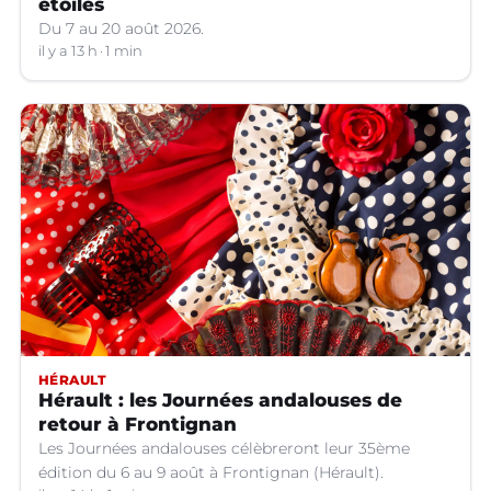
étoiles
Du 7 au 20 août 2026.
il y a 13 h
1 min
HÉRAULT
Hérault : les Journées andalouses de
retour à Frontignan
Les Journées andalouses célèbreront leur 35ème
édition du 6 au 9 août à Frontignan (Hérault).