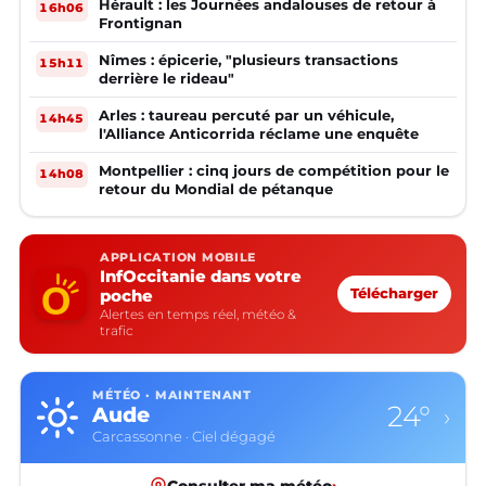
Hérault : les Journées andalouses de retour à
16h06
Frontignan
Nîmes : épicerie, "plusieurs transactions
15h11
derrière le rideau"
Arles : taureau percuté par un véhicule,
14h45
l'Alliance Anticorrida réclame une enquête
Montpellier : cinq jours de compétition pour le
14h08
retour du Mondial de pétanque
APPLICATION MOBILE
InfOccitanie dans votre
poche
Télécharger
Alertes en temps réel, météo &
trafic
MÉTÉO · MAINTENANT
24°
Aude
›
Carcassonne · Ciel dégagé
Consulter ma météo
›