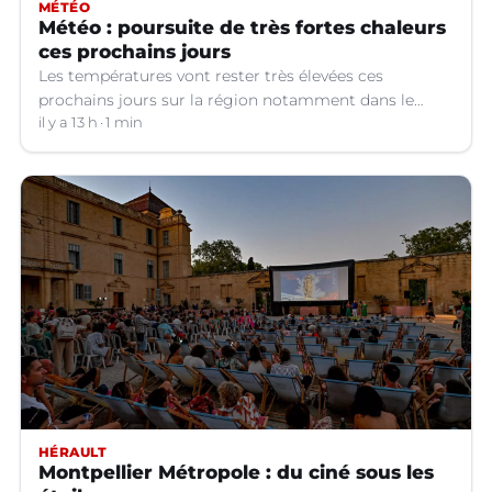
MÉTÉO
Météo : poursuite de très fortes chaleurs
ces prochains jours
Les températures vont rester très élevées ces
prochains jours sur la région notamment dans le
Languedoc.
il y a 13 h
1 min
HÉRAULT
Montpellier Métropole : du ciné sous les