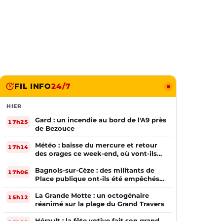
FIL INFO
24/7
HIER
Gard : un incendie au bord de l'A9 près
17h25
de Bezouce
Météo : baisse du mercure et retour
17h14
des orages ce week-end, où vont-ils
frapper ?
Bagnols-sur-Cèze : des militants de
17h06
Place publique ont-ils été empêchés
de tracter par la mairie ?
La Grande Motte : un octogénaire
15h12
réanimé sur la plage du Grand Travers
Hérault : la fête votive fait son grand