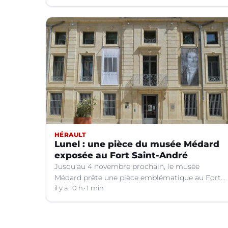
HÉRAULT
Lunel : une pièce du musée Médard
exposée au Fort Saint-André
Jusqu'au 4 novembre prochain, le musée
Médard prête une pièce emblématique au Fort
Saint-André à Villeneuve-lez-Avignon (Gard).
il y a 10 h
1 min