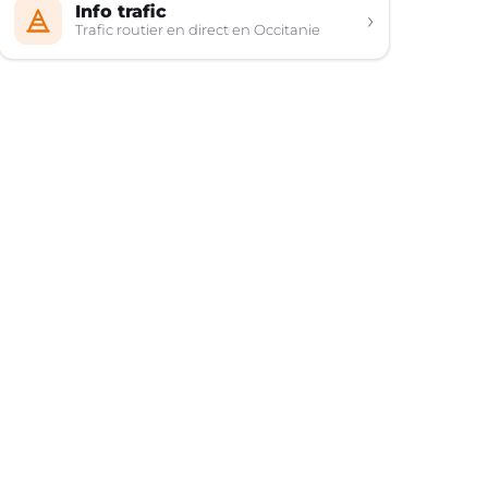
Info trafic
›
Trafic routier en direct en Occitanie