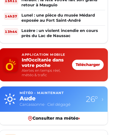
15h11
retour à Mauguio
Lunel : une pièce du musée Médard
14h37
exposée au Fort Saint-André
Lozère : un violent incendie en cours
13h44
près du Lac de Naussac
APPLICATION MOBILE
InfOccitanie dans
votre poche
Télécharger
Alertes en temps réel,
météo & trafic
MÉTÉO · MAINTENANT
26°
Aude
›
Carcassonne · Ciel dégagé
Consulter ma météo
›