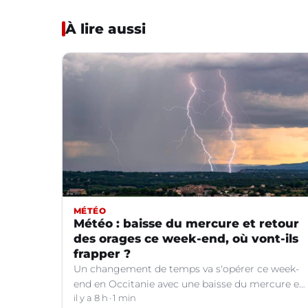
À lire aussi
MÉTÉO
Météo : baisse du mercure et retour
des orages ce week-end, où vont-ils
frapper ?
Un changement de temps va s'opérer ce week-
end en Occitanie avec une baisse du mercure et
le retour d'orages dans certains départements.
il y a 8 h
1 min