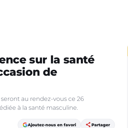
ence sur la santé
ccasion de
n seront au rendez-vous ce 26
diée à la santé masculine.
share
Ajoutez-nous en favori
Partager