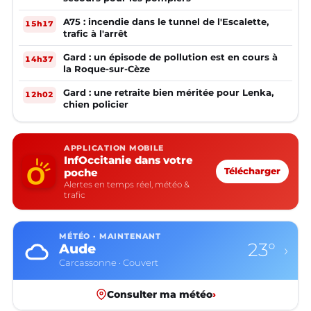
A75 : incendie dans le tunnel de l'Escalette,
15h17
trafic à l'arrêt
Gard : un épisode de pollution est en cours à
14h37
la Roque-sur-Cèze
Gard : une retraite bien méritée pour Lenka,
12h02
chien policier
APPLICATION MOBILE
InfOccitanie dans votre
poche
Télécharger
Alertes en temps réel, météo &
trafic
MÉTÉO · MAINTENANT
23°
Aude
›
Carcassonne · Couvert
Consulter ma météo
›