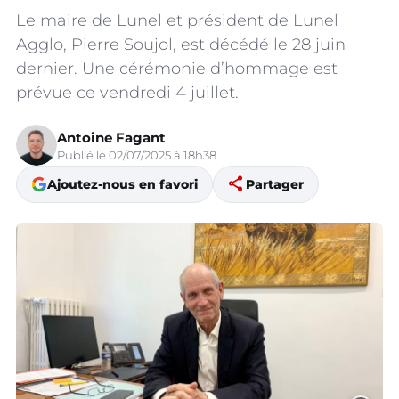
Le maire de Lunel et président de Lunel
Agglo, Pierre Soujol, est décédé le 28 juin
dernier. Une cérémonie d’hommage est
prévue ce vendredi 4 juillet.
Antoine Fagant
Publié le 02/07/2025 à 18h38
share
Ajoutez-nous en favori
Partager