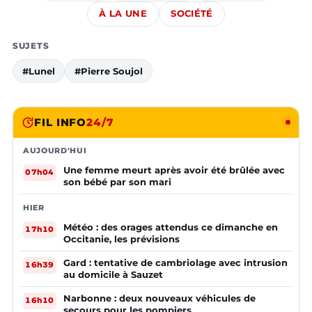
À LA UNE
SOCIÉTÉ
SUJETS
#Lunel
#Pierre Soujol
FIL INFO
24/7
AUJOURD'HUI
Une femme meurt après avoir été brûlée avec
07h04
son bébé par son mari
HIER
Météo : des orages attendus ce dimanche en
17h10
Occitanie, les prévisions
Gard : tentative de cambriolage avec intrusion
16h39
au domicile à Sauzet
Narbonne : deux nouveaux véhicules de
16h10
secours pour les pompiers