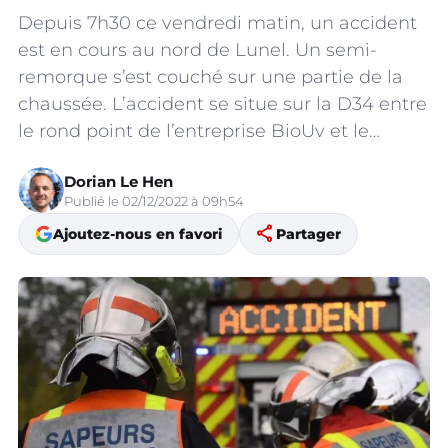
Depuis 7h30 ce vendredi matin, un accident
est en cours au nord de Lunel. Un semi-
remorque s’est couché sur une partie de la
chaussée. L’accident se situe sur la D34 entre
le rond point de l’entreprise BioUv et le…
Dorian Le Hen
Publié le 02/12/2022 à 09h54
share
Ajoutez-nous en favori
Partager