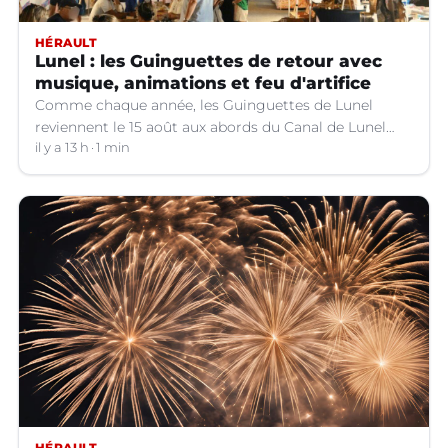
HÉRAULT
Lunel : les Guinguettes de retour avec
musique, animations et feu d'artifice
Comme chaque année, les Guinguettes de Lunel
reviennent le 15 août aux abords du Canal de Lunel
(Hérault).
il y a 13 h
1 min
HÉRAULT