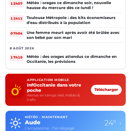
Météo : orages ce dimanche soir, nouvelle
12h07
hausse du mercure dès ce lundi !
Toulouse Métropole : des kits économiseurs
11h11
d'eau distribués à la population
Une femme meurt après avoir été brûlée avec
07h04
son bébé par son mari
8 AOÛT 2026
Météo : des orages attendus ce dimanche en
17h10
Occitanie, les prévisions
APPLICATION MOBILE
InfOccitanie dans votre
poche
Télécharger
Alertes en temps réel, météo &
trafic
MÉTÉO · MAINTENANT
24°
Aude
›
Carcassonne · Ciel dégagé