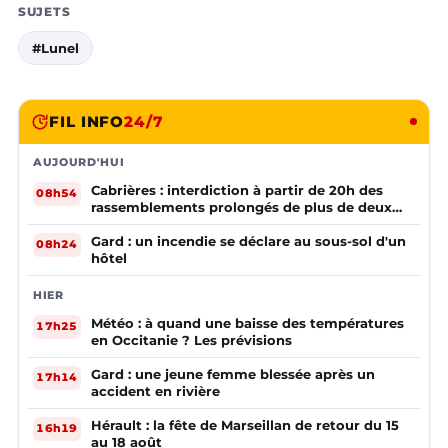
SUJETS
#Lunel
FIL INFO
24/7
AUJOURD'HUI
Cabrières : interdiction à partir de 20h des
08h54
rassemblements prolongés de plus de deux
mineurs non accompagnés d'un adulte
Gard : un incendie se déclare au sous-sol d'un
08h24
hôtel
HIER
Météo : à quand une baisse des températures
17h25
en Occitanie ? Les prévisions
Gard : une jeune femme blessée après un
17h14
accident en rivière
Hérault : la fête de Marseillan de retour du 15
16h19
au 18 août