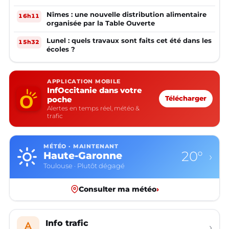
Nîmes : une nouvelle distribution alimentaire
16h11
organisée par la Table Ouverte
Lunel : quels travaux sont faits cet été dans les
15h32
écoles ?
APPLICATION MOBILE
InfOccitanie dans votre
poche
Télécharger
Alertes en temps réel, météo &
trafic
MÉTÉO · MAINTENANT
20°
Haute-Garonne
›
Toulouse · Plutôt dégagé
Consulter ma météo
›
Info trafic
›