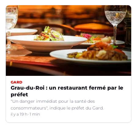
GARD
Grau-du-Roi : un restaurant fermé par le
préfet
"Un danger immédiat pour la santé des
consommateurs", indique le préfet du Gard.
il y a 19 h
1 min