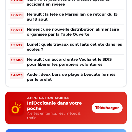
17h14
accident en rivière
Hérault : la fête de Marseillan de retour du 15
16h19
au 18 août
Nîmes : une nouvelle distribution alimentaire
16h11
organisée par la Table Ouverte
Lunel : quels travaux sont faits cet été dans les
15h32
écoles ?
Hérault : un accord entre Veolia et le SDIS
15h06
pour libérer les pompiers volontaires
Aude : deux bars de plage à Leucate fermés
14h23
par le préfet
APPLICATION MOBILE
InfOccitanie dans votre
poche
Télécharger
Alertes en temps réel, météo &
trafic