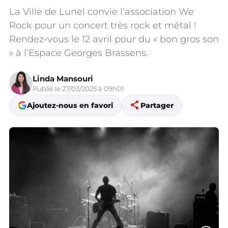
La Ville de Lunel convie l’association We
Rock pour un concert très rock et métal !
Rendez-vous le 12 avril pour du « bon gros son
» à l’Espace Georges Brassens.
Linda Mansouri
Publié le 27/03/2025 à 09h01
share
Ajoutez-nous en favori
Partager