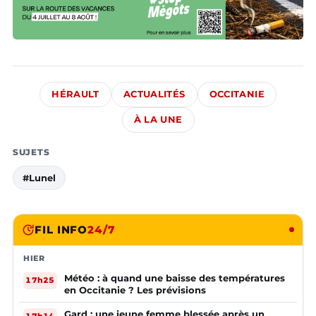
HÉRAULT
ACTUALITÉS
OCCITANIE
À LA UNE
SUJETS
#Lunel
FIL INFO
24/7
HIER
Météo : à quand une baisse des températures
17h25
en Occitanie ? Les prévisions
Gard : une jeune femme blessée après un