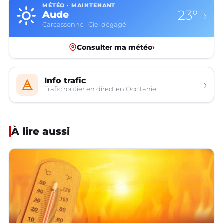
MÉTÉO · MAINTENANT
23°
Aude
›
Carcassonne · Ciel dégagé
Consulter ma météo
›
Info trafic
›
Trafic routier en direct en Occitanie
À lire aussi