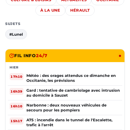
À LA UNE
HÉRAULT
SUJETS
#Lunel
FIL INFO
24/7
HIER
Météo : des orages attendus ce dimanche en
17h10
Occitanie, les prévisions
Gard : tentative de cambriolage avec intrusion
16h39
au domicile à Sauzet
Narbonne : deux nouveaux véhicules de
16h10
secours pour les pompiers
A75 : incendie dans le tunnel de l'Escalette,
15h17
trafic à l'arrêt