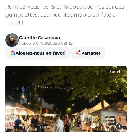
Rendez-vous les 15 et 16 août pour les soirées
guinguettes, cet incontournable de l’été à
Lunel !
Camille Casanova
Publié le 07/08/2025 à 08h12
share
Ajoutez-nous en favori
Partager
i