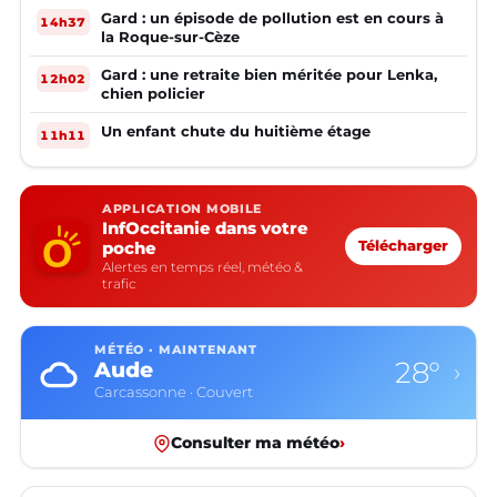
Gard : un épisode de pollution est en cours à
14h37
la Roque-sur-Cèze
Gard : une retraite bien méritée pour Lenka,
12h02
chien policier
Un enfant chute du huitième étage
11h11
APPLICATION MOBILE
InfOccitanie dans votre
poche
Télécharger
Alertes en temps réel, météo &
trafic
MÉTÉO · MAINTENANT
28°
Aude
›
Carcassonne · Couvert
Consulter ma météo
›