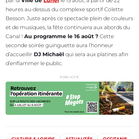
par la
Ville de
Lunel
le 15 août, à partir de 22
heures au-dessus du complexe sportif Colette
Besson. Juste après ce spectacle plein de couleurs
et de musiques, la fête continuera aux abords du
Canal !
Au programme le 16 août ?
Cette
seconde soirée guinguette aura l’honneur
d’accueillir
DJ Michaël
qui sera aux platines afin
d’enflammer le public.
PUBLICITÉ
CULTURE & LOISIRS
ACTUALITÉS
OCCITANIE