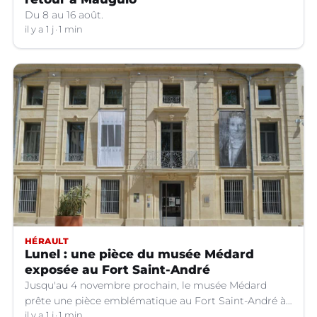
Du 8 au 16 août.
il y a 1 j
1 min
HÉRAULT
Lunel : une pièce du musée Médard
exposée au Fort Saint-André
Jusqu'au 4 novembre prochain, le musée Médard
prête une pièce emblématique au Fort Saint-André à
Villeneuve-lez-Avignon (Gard).
il y a 1 j
1 min