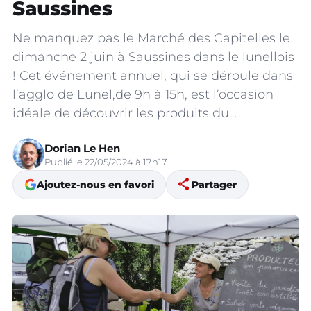
Saussines
Ne manquez pas le Marché des Capitelles le
dimanche 2 juin à Saussines dans le lunellois
! Cet événement annuel, qui se déroule dans
l’agglo de Lunel,de 9h à 15h, est l’occasion
idéale de découvrir les produits du…
Dorian Le Hen
Publié le 22/05/2024 à 17h17
share
Ajoutez-nous en favori
Partager