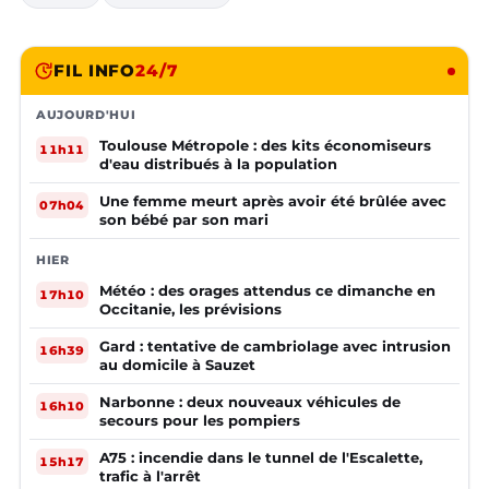
FIL INFO
24/7
AUJOURD'HUI
Toulouse Métropole : des kits économiseurs
11h11
d'eau distribués à la population
Une femme meurt après avoir été brûlée avec
07h04
son bébé par son mari
HIER
Météo : des orages attendus ce dimanche en
17h10
Occitanie, les prévisions
Gard : tentative de cambriolage avec intrusion
16h39
au domicile à Sauzet
Narbonne : deux nouveaux véhicules de
16h10
secours pour les pompiers
A75 : incendie dans le tunnel de l'Escalette,
15h17
trafic à l'arrêt