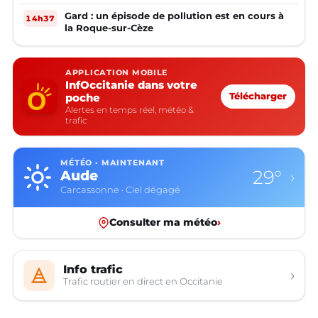
Gard : un épisode de pollution est en cours à
14h37
la Roque-sur-Cèze
APPLICATION MOBILE
InfOccitanie dans votre
poche
Télécharger
Alertes en temps réel, météo &
trafic
MÉTÉO · MAINTENANT
29°
Aude
›
Carcassonne · Ciel dégagé
Consulter ma météo
›
Info trafic
›
Trafic routier en direct en Occitanie