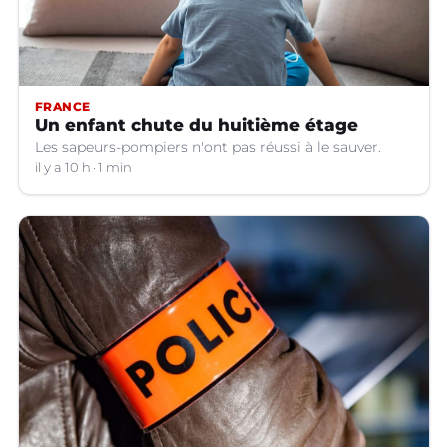
FRANCE
Un enfant chute du huitième étage
Les sapeurs-pompiers n'ont pas réussi à le sauver.
il y a 10 h
1 min