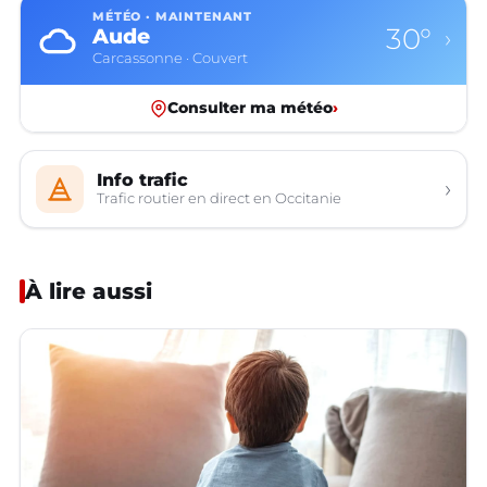
MÉTÉO · MAINTENANT
30°
Aude
›
Carcassonne · Couvert
Consulter ma météo
›
Info trafic
›
Trafic routier en direct en Occitanie
À lire aussi