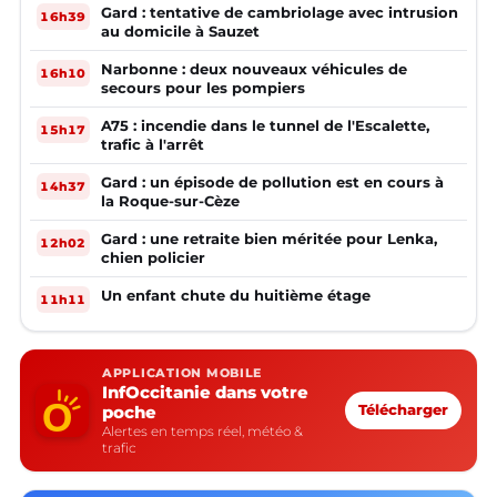
Gard : tentative de cambriolage avec intrusion
16h39
au domicile à Sauzet
Narbonne : deux nouveaux véhicules de
16h10
secours pour les pompiers
A75 : incendie dans le tunnel de l'Escalette,
15h17
trafic à l'arrêt
Gard : un épisode de pollution est en cours à
14h37
la Roque-sur-Cèze
Gard : une retraite bien méritée pour Lenka,
12h02
chien policier
Un enfant chute du huitième étage
11h11
APPLICATION MOBILE
InfOccitanie dans votre
poche
Télécharger
Alertes en temps réel, météo &
trafic