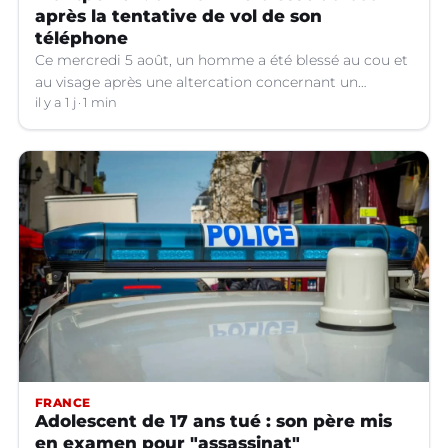
après la tentative de vol de son
téléphone
Ce mercredi 5 août, un homme a été blessé au cou et
au visage après une altercation concernant un
téléphone portable à Montpellier (Hérault).
il y a 1 j
1 min
FRANCE
Adolescent de 17 ans tué : son père mis
en examen pour "assassinat"