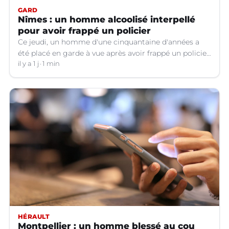
GARD
Nîmes : un homme alcoolisé interpellé
pour avoir frappé un policier
Ce jeudi, un homme d'une cinquantaine d'années a
été placé en garde à vue après avoir frappé un policier
hors service à Nîmes (Gard).
il y a 1 j
1 min
HÉRAULT
Montpellier : un homme blessé au cou