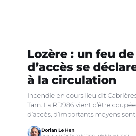
Lozère : un feu de 
d’accès se déclar
à la circulation
Incendie en cours lieu dit Cabrièr
Tarn. La RD986 vient d’être coupée à 
d’accès, d’importants moyens sont 
Dorian Le Hen
Publié le 14/06/2022 à 15h10 · Mis à jour à 21h11