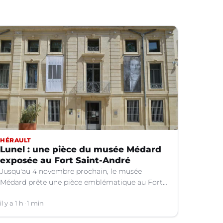
HÉRAULT
Lunel : une pièce du musée Médard
exposée au Fort Saint-André
Jusqu'au 4 novembre prochain, le musée
Médard prête une pièce emblématique au Fort
Saint-André à Villeneuve-lez-Avignon (Gard).
il y a 1 h
1 min