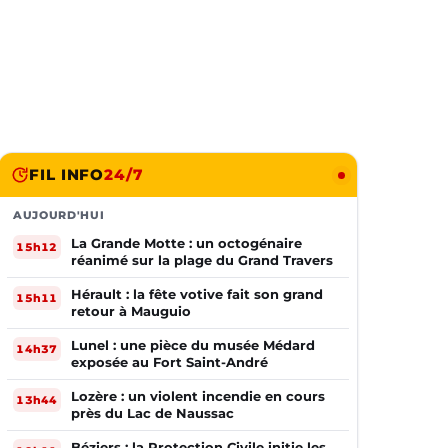
FIL INFO
24/7
AUJOURD'HUI
La Grande Motte : un octogénaire
15h12
réanimé sur la plage du Grand Travers
Hérault : la fête votive fait son grand
15h11
retour à Mauguio
Lunel : une pièce du musée Médard
14h37
exposée au Fort Saint-André
Lozère : un violent incendie en cours
13h44
près du Lac de Naussac
Béziers : la Protection Civile initie les