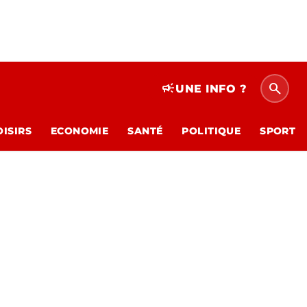
search
campaign
UNE INFO ?
OISIRS
ECONOMIE
SANTÉ
POLITIQUE
SPORT