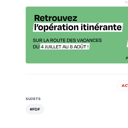
P
AC
SUJETS
#FDF