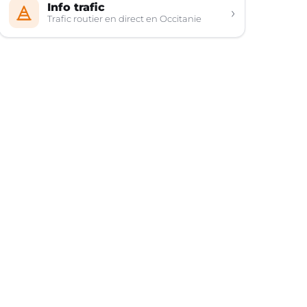
Info trafic
›
Trafic routier en direct en Occitanie