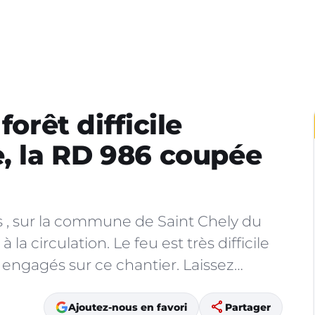
forêt difficile
e, la RD 986 coupée
es , sur la commune de Saint Chely du
la circulation. Le feu est très difficile
engagés sur ce chantier. Laissez…
share
Ajoutez-nous en favori
Partager