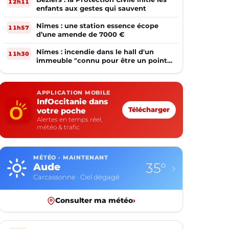
12h11
enfants aux gestes qui sauvent
Nîmes : une station essence écope
11h57
d’une amende de 7000 €
Nîmes : incendie dans le hall d'un
11h30
immeuble "connu pour être un point
de deal"
APPLICATION MOBILE
InfOccitanie dans
votre poche
Télécharger
Alertes en temps réel,
météo & trafic
MÉTÉO · MAINTENANT
35°
Aude
›
Carcassonne · Ciel dégagé
Consulter ma météo
›