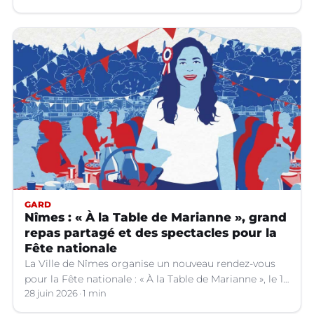
GARD
Nîmes : « À la Table de Marianne », grand
repas partagé et des spectacles pour la
Fête nationale
La Ville de Nîmes organise un nouveau rendez-vous
pour la Fête nationale : « À la Table de Marianne », le 13
juillet prochain.
28 juin 2026
1 min