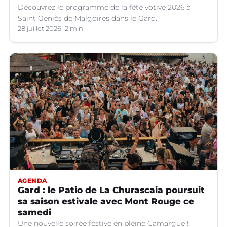
Découvrez le programme de la fête votive 2026 à
Saint Geniès de Malgoirès dans le Gard.
28 juillet 2026
2 min
AGENDA
Gard : le Patio de La Churascaia poursuit
sa saison estivale avec Mont Rouge ce
samedi
Une nouvelle soirée festive en pleine Camargue !