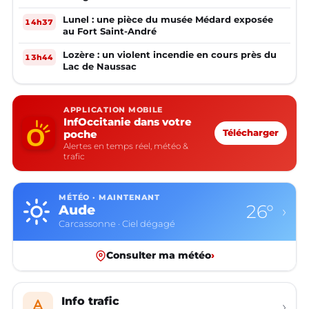
Lunel : une pièce du musée Médard exposée
14h37
au Fort Saint-André
Lozère : un violent incendie en cours près du
13h44
Lac de Naussac
APPLICATION MOBILE
InfOccitanie dans votre
poche
Télécharger
Alertes en temps réel, météo &
trafic
MÉTÉO · MAINTENANT
26°
Aude
›
Carcassonne · Ciel dégagé
Consulter ma météo
›
Info trafic
›