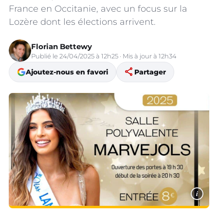
France en Occitanie, avec un focus sur la
Lozère dont les élections arrivent.
Florian Bettewy
Publié le 24/04/2025 à 12h25 · Mis à jour à 12h34
share
Ajoutez-nous en favori
Partager
i