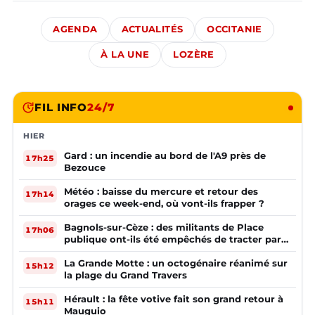
AGENDA
ACTUALITÉS
OCCITANIE
À LA UNE
LOZÈRE
FIL INFO
24/7
HIER
Gard : un incendie au bord de l'A9 près de
17h25
Bezouce
Météo : baisse du mercure et retour des
17h14
orages ce week-end, où vont-ils frapper ?
Bagnols-sur-Cèze : des militants de Place
17h06
publique ont-ils été empêchés de tracter par
la mairie ?
La Grande Motte : un octogénaire réanimé sur
15h12
la plage du Grand Travers
Hérault : la fête votive fait son grand retour à
15h11
Mauguio