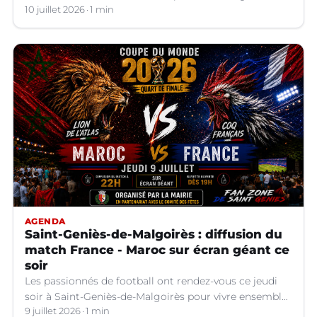
10 juillet 2026
1 min
AGENDA
Saint-Geniès-de-Malgoirès : diffusion du
match France - Maroc sur écran géant ce
soir
Les passionnés de football ont rendez-vous ce jeudi
soir à Saint-Geniès-de-Malgoirès pour vivre ensemble
l'un des temps forts de la Coupe du Monde 2026.
9 juillet 2026
1 min