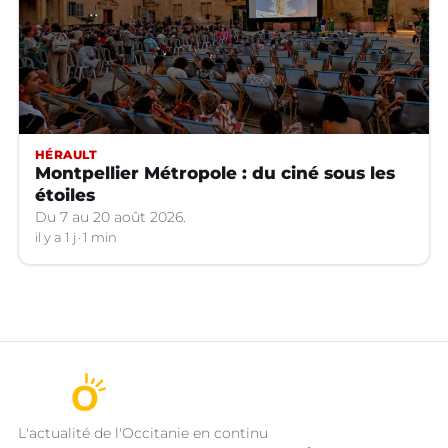
HÉRAULT
Montpellier Métropole : du ciné sous les
étoiles
Du 7 au 20 août 2026.
il y a 1 j
1 min
L'actualité de l'Occitanie en continu