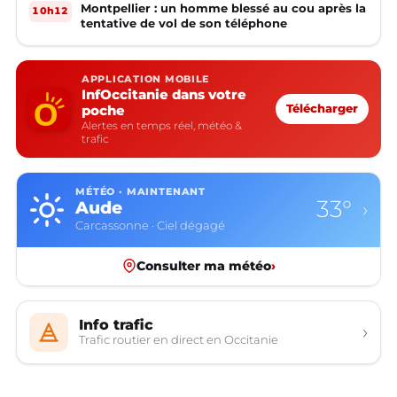
Montpellier : un homme blessé au cou après la
10h12
tentative de vol de son téléphone
APPLICATION MOBILE
InfOccitanie dans votre
poche
Télécharger
Alertes en temps réel, météo &
trafic
MÉTÉO · MAINTENANT
29°
Aveyron
›
Rodez · Ciel dégagé
Consulter ma météo
›
Info trafic
›
Trafic routier en direct en Occitanie