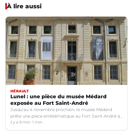
À lire aussi
HÉRAULT
Lunel : une pièce du musée Médard
exposée au Fort Saint-André
Jusqu'au 4 novembre prochain, le musée Médard
prête une pièce emblématique au Fort Saint-André à
Villeneuve-lez-Avignon (Gard).
il y a 9 min
1 min