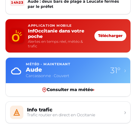
Aude : deux bars de plage à Leucate fermés
14h23
par le préfet
APPLICATION MOBILE
InfOccitanie dans votre
poche
Télécharger
Alertes en temps réel, météo &
trafic
MÉTÉO · MAINTENANT
31°
Aude
›
Carcassonne · Couvert
Consulter ma météo
›
Info trafic
›
Trafic routier en direct en Occitanie