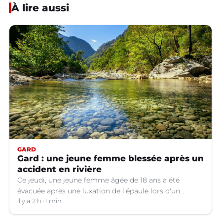
À lire aussi
GARD
Gard : une jeune femme blessée après un
accident en rivière
Ce jeudi, une jeune femme âgée de 18 ans a été
évacuée après une luxation de l'épaule lors d'un
plongeon dans une rivière à Saint-André-de-
il y a 2 h
1 min
Valborgne (Gard).