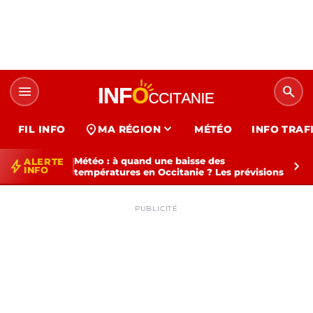
menu
search
expand_more
location_on
FIL INFO
MA RÉGION
MÉTÉO
INFO TRAF
Météo : à quand une baisse des
ALERTE
bolt
chevron_right
INFO
températures en Occitanie ? Les prévisions
PUBLICITÉ