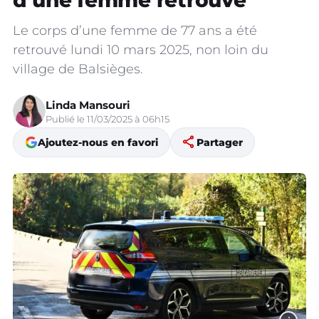
d’une femme retrouvé
Le corps d’une femme de 77 ans a été
retrouvé lundi 10 mars 2025, non loin du
village de Balsièges.
Linda Mansouri
Publié le 11/03/2025 à 06h15
share
Ajoutez-nous en favori
Partager