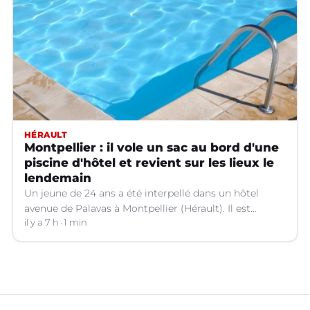
HÉRAULT
Montpellier : il vole un sac au bord d'une
piscine d'hôtel et revient sur les lieux le
lendemain
Un jeune de 24 ans a été interpellé dans un hôtel
avenue de Palavas à Montpellier (Hérault). Il est
suspecté d'avoir volé le sac d'une cliente.
il y a 7 h
1 min