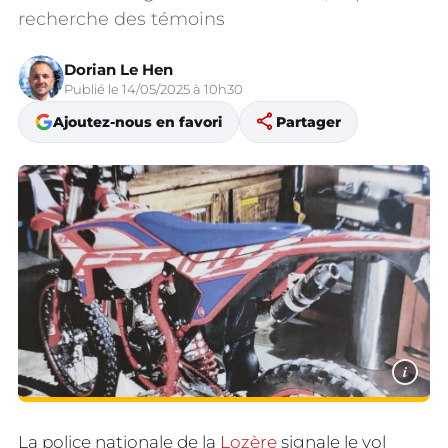
recherche des témoins
Dorian Le Hen
Publié le 14/05/2025 à 10h30
share
Ajoutez-nous en favori
Partager
i
La police nationale de la
Lozère
signale le vol