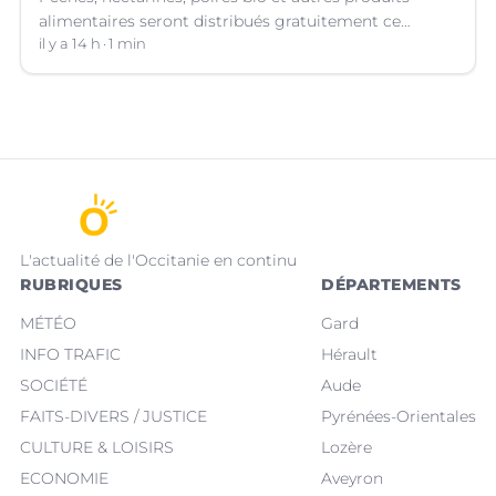
alimentaires seront distribués gratuitement ce
vendredi 7 août par les bénévoles de la Table Ouverte
il y a 14 h
1 min
à Nîmes (Gard).
L'actualité de l'Occitanie en continu
RUBRIQUES
DÉPARTEMENTS
MÉTÉO
Gard
INFO TRAFIC
Hérault
SOCIÉTÉ
Aude
FAITS-DIVERS / JUSTICE
Pyrénées-Orientales
CULTURE & LOISIRS
Lozère
ECONOMIE
Aveyron