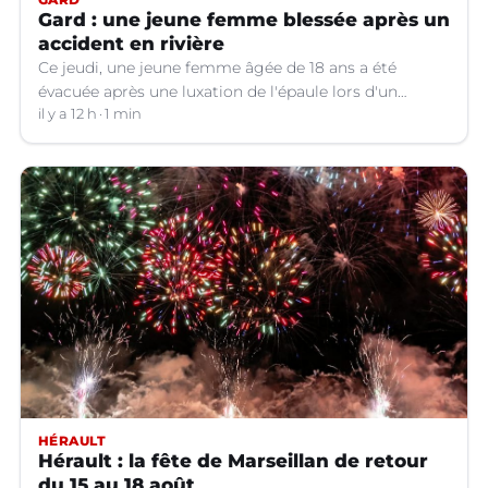
Gard : une jeune femme blessée après un
accident en rivière
Ce jeudi, une jeune femme âgée de 18 ans a été
évacuée après une luxation de l'épaule lors d'un
plongeon dans une rivière à Saint-André-de-
il y a 12 h
1 min
Valborgne (Gard).
HÉRAULT
Hérault : la fête de Marseillan de retour
du 15 au 18 août