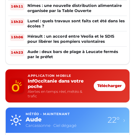
Nîmes : une nouvelle distribution alimentaire
16h11
organisée par la Table Ouverte
Lunel : quels travaux sont faits cet été dans les
15h32
écoles ?
Hérault : un accord entre Veolia et le SDIS
15h06
pour libérer les pompiers volontaires
Aude : deux bars de plage à Leucate fermés
14h23
par le préfet
APPLICATION MOBILE
InfOccitanie dans votre
poche
Télécharger
Alertes en temps réel, météo &
trafic
MÉTÉO · MAINTENANT
22°
Aude
›
Carcassonne · Ciel dégagé