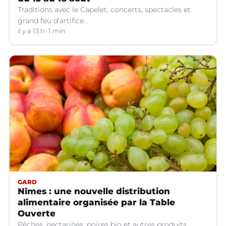
Traditions avec le Capelet, concerts, spectacles et
grand feu d’artifice...
il y a 13 h
1 min
GARD
Nîmes : une nouvelle distribution
alimentaire organisée par la Table
Ouverte
Pêches, nectarines, poires bio et autres produits