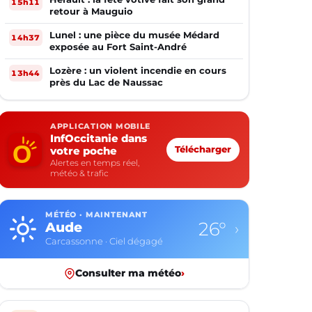
15h11
retour à Mauguio
Lunel : une pièce du musée Médard
14h37
exposée au Fort Saint-André
Lozère : un violent incendie en cours
13h44
près du Lac de Naussac
APPLICATION MOBILE
InfOccitanie dans
votre poche
Télécharger
Alertes en temps réel,
météo & trafic
MÉTÉO · MAINTENANT
26°
Aude
›
Carcassonne · Ciel dégagé
Consulter ma météo
›