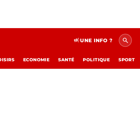
search
campaign
UNE INFO ?
OISIRS
ECONOMIE
SANTÉ
POLITIQUE
SPORT