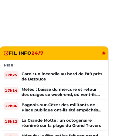
FIL INFO
24/7
HIER
Gard : un incendie au bord de l'A9 près
17h25
de Bezouce
Météo : baisse du mercure et retour
17h14
des orages ce week-end, où vont-ils
frapper ?
Bagnols-sur-Cèze : des militants de
17h06
Place publique ont-ils été empêchés
de tracter par la mairie ?
La Grande Motte : un octogénaire
15h12
réanimé sur la plage du Grand Travers
Hérault : la fête votive fait son grand