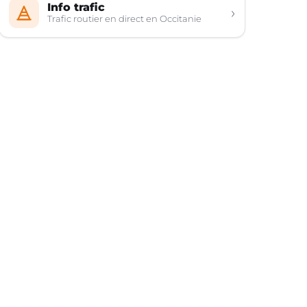
Info trafic
›
Trafic routier en direct en Occitanie