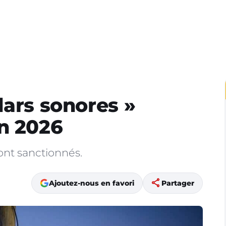
dars sonores »
n 2026
ont sanctionnés.
share
Ajoutez-nous en favori
Partager