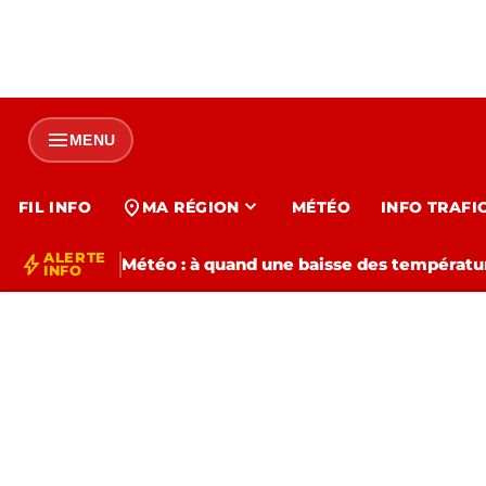
menu
MENU
expand_more
location_on
FIL INFO
MA RÉGION
MÉTÉO
INFO TRAFI
ALERTE
bolt
Météo : à quand une baisse des températur
INFO