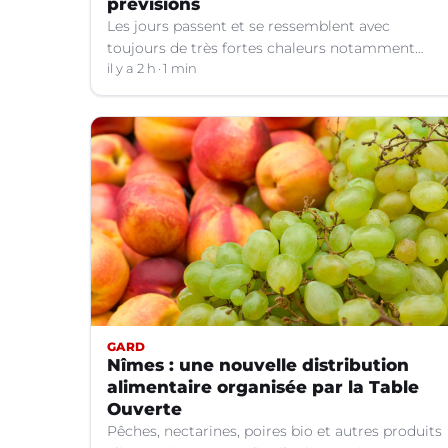
prévisions
Les jours passent et se ressemblent avec
toujours de très fortes chaleurs notamment
dans le Languedoc. Jusqu’à quand ?
il y a 2 h
1 min
GARD
Nîmes : une nouvelle distribution
alimentaire organisée par la Table
Ouverte
Pêches, nectarines, poires bio et autres produits