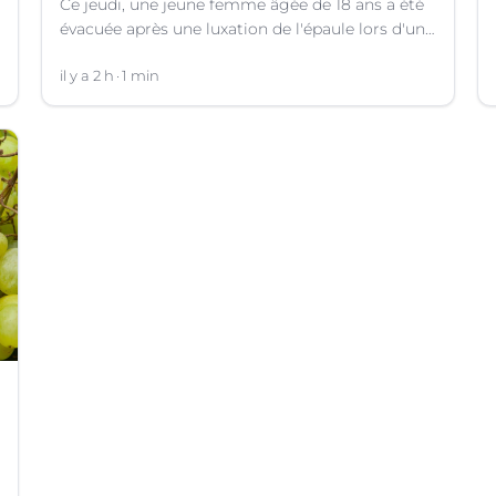
Ce jeudi, une jeune femme âgée de 18 ans a été
évacuée après une luxation de l'épaule lors d'un
plongeon dans une rivière à Saint-André-de-
Valborgne (Gard).
il y a 2 h
1 min