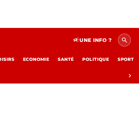
search
campaign
UNE INFO ?
OISIRS
ECONOMIE
SANTÉ
POLITIQUE
SPORT
chevron_right