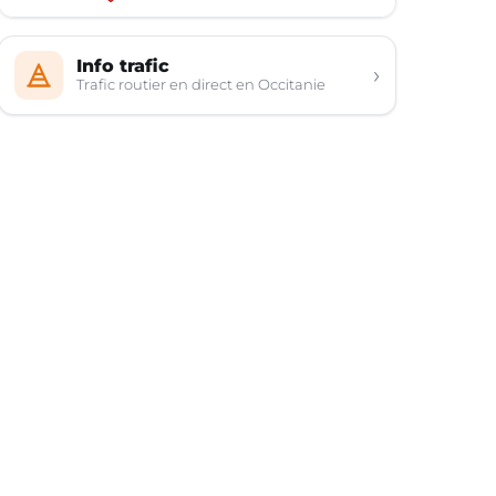
Info trafic
›
Trafic routier en direct en Occitanie