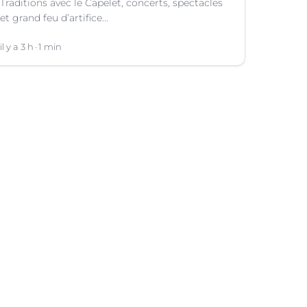
Traditions avec le Capelet, concerts, spectacles
et grand feu d’artifice...
il y a 3 h
1 min