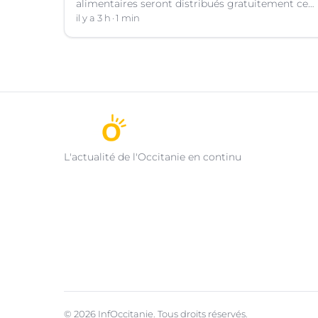
alimentaires seront distribués gratuitement ce
vendredi 7 août par les bénévoles de la Table
il y a 3 h
1 min
Ouverte à Nîmes (Gard).
L'actualité de l'Occitanie en continu
© 2026 InfOccitanie. Tous droits réservés.