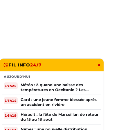
FIL INFO
24/7
AUJOURD'HUI
Météo : à quand une baisse des
17h25
températures en Occitanie ? Les
prévisions
Gard : une jeune femme blessée après
17h14
un accident en rivière
Hérault : la fête de Marseillan de retour
16h19
du 15 au 18 août
Nîmes : une nouvelle distribution