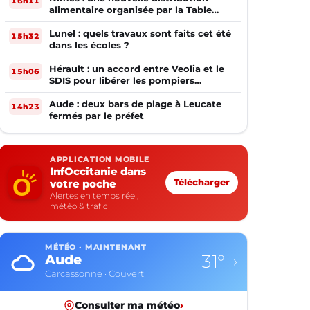
16h11
alimentaire organisée par la Table
Ouverte
Lunel : quels travaux sont faits cet été
15h32
dans les écoles ?
Hérault : un accord entre Veolia et le
15h06
SDIS pour libérer les pompiers
volontaires
Aude : deux bars de plage à Leucate
14h23
fermés par le préfet
APPLICATION MOBILE
InfOccitanie dans
votre poche
Télécharger
Alertes en temps réel,
météo & trafic
MÉTÉO · MAINTENANT
31°
Aude
›
Carcassonne · Couvert
Consulter ma météo
›