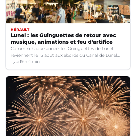
HÉRAULT
Lunel : les Guinguettes de retour avec
musique, animations et feu d'artifice
Comme chaque année, les Guinguettes de Lunel
reviennent le 15 août aux abords du Canal de Lunel
(Hérault).
il y a 19 h
1 min