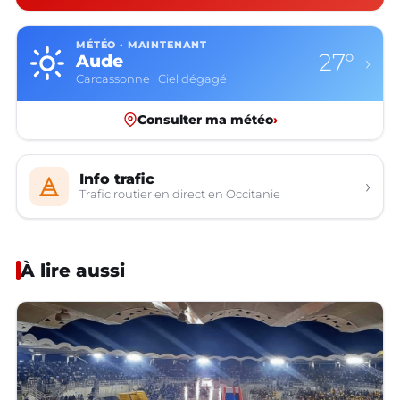
MÉTÉO · MAINTENANT
27°
Aude
›
Carcassonne · Ciel dégagé
Consulter ma météo
›
Info trafic
›
Trafic routier en direct en Occitanie
À lire aussi