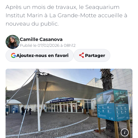
Après un mois de travaux, le Seaquarium
Institut Marin à La Grande-Motte accueille à
nouveau du public.
Camille Casanova
Publié le 07/02/2026 à 08h12
share
Ajoutez-nous en favori
Partager
i