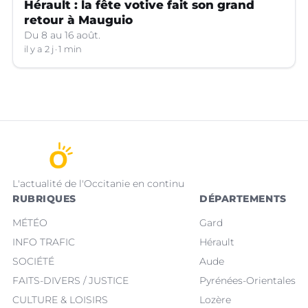
Hérault : la fête votive fait son grand
retour à Mauguio
Du 8 au 16 août.
il y a 2 j
1 min
L'actualité de l'Occitanie en continu
RUBRIQUES
DÉPARTEMENTS
MÉTÉO
Gard
INFO TRAFIC
Hérault
SOCIÉTÉ
Aude
FAITS-DIVERS / JUSTICE
Pyrénées-Orientales
CULTURE & LOISIRS
Lozère