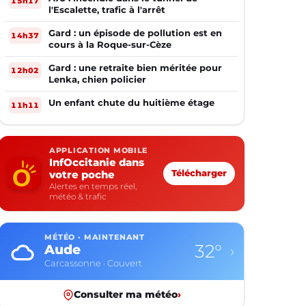
15h17
l'Escalette, trafic à l'arrêt
Gard : un épisode de pollution est en
14h37
cours à la Roque-sur-Cèze
Gard : une retraite bien méritée pour
12h02
Lenka, chien policier
Un enfant chute du huitième étage
11h11
APPLICATION MOBILE
InfOccitanie dans
votre poche
Télécharger
Alertes en temps réel,
météo & trafic
MÉTÉO · MAINTENANT
32°
Aude
›
Carcassonne · Couvert
Consulter ma météo
›