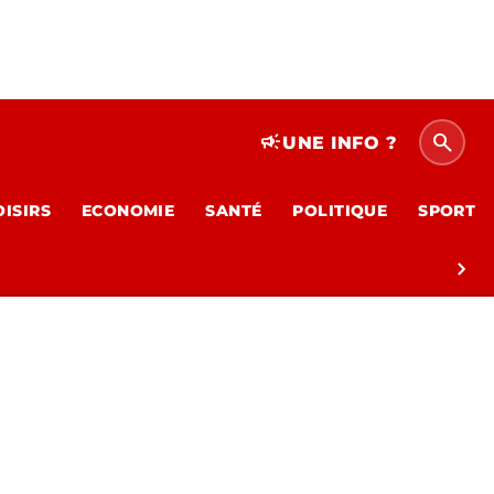
search
campaign
UNE INFO ?
OISIRS
ECONOMIE
SANTÉ
POLITIQUE
SPORT
chevron_right