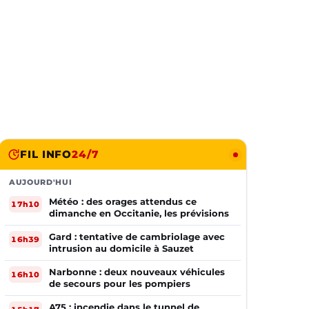
FIL INFO
24/7
AUJOURD'HUI
Météo : des orages attendus ce
17h10
dimanche en Occitanie, les prévisions
Gard : tentative de cambriolage avec
16h39
intrusion au domicile à Sauzet
Narbonne : deux nouveaux véhicules
16h10
de secours pour les pompiers
A75 : incendie dans le tunnel de