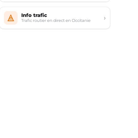
Info trafic
›
Trafic routier en direct en Occitanie