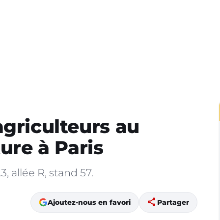
agriculteurs au
ture à Paris
, allée R, stand 57.
share
Ajoutez-nous en favori
Partager