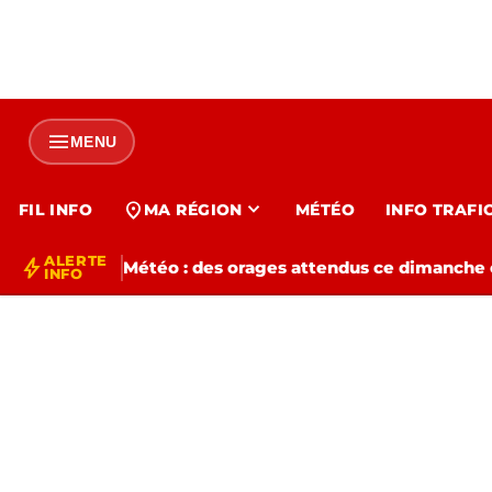
menu
MENU
expand_more
location_on
FIL INFO
MA RÉGION
MÉTÉO
INFO TRAFI
ALERTE
bolt
Météo : des orages attendus ce dimanche e
INFO