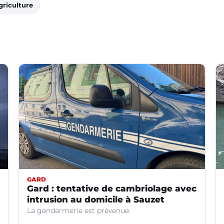
griculture
GARD
Gard : tentative de cambriolage avec
intrusion au domicile à Sauzet
La gendarmerie est prévenue.