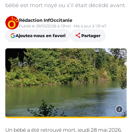
bébé est mort noyé ou s’il était décédé avant.
Rédaction InfOccitanie
Publié le 29/05/2026 à 13h41 · Mis à jour à 13h47
share
Ajoutez-nous en favori
Partager
i
Un bébé a été retrouvé mort, jeudi 28 mai 2026,