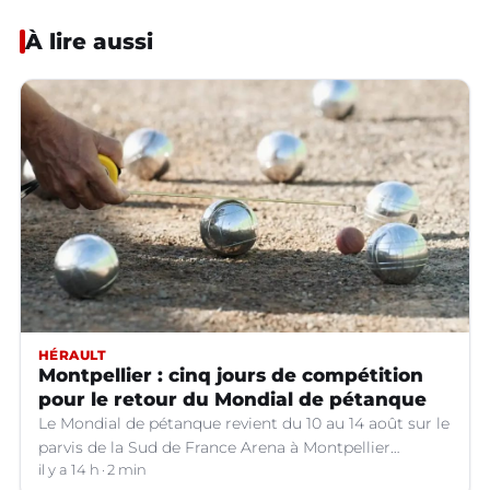
À lire aussi
HÉRAULT
Montpellier : cinq jours de compétition
pour le retour du Mondial de pétanque
Le Mondial de pétanque revient du 10 au 14 août sur le
parvis de la Sud de France Arena à Montpellier
(Hérault).
il y a 14 h
2 min