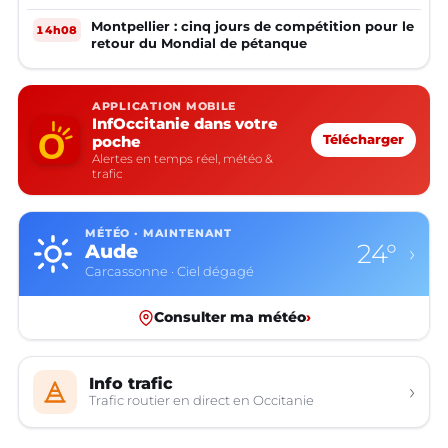
Montpellier : cinq jours de compétition pour le
14h08
retour du Mondial de pétanque
APPLICATION MOBILE
InfOccitanie dans votre
poche
Télécharger
Alertes en temps réel, météo &
trafic
MÉTÉO · MAINTENANT
24°
Aude
›
Carcassonne · Ciel dégagé
Consulter ma météo
›
Info trafic
›
Trafic routier en direct en Occitanie