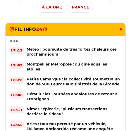
À LA UNE
FRANCE
FIL INFO
24/7
HIER
Météo : poursuite de très fortes chaleurs ces
17h12
prochains jours
Montpellier Métropole : du ciné sous les
17h03
étoiles
Petite Camargue : la collectivité soumettra un
16h26
don de 5000 euros aux sinistrés de la Gironde
Hérault : les Journées andalouses de retour à
16h06
Frontignan
Nîmes : épicerie, "plusieurs transactions
15h11
derrière le rideau"
Arles : taureau percuté par un véhicule,
14h45
l'Alliance Anticorrida réclame une enquête