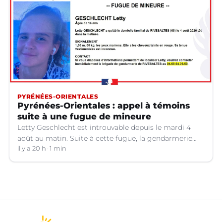
PYRÉNÉES-ORIENTALES
Pyrénées-Orientales : appel à témoins
suite à une fugue de mineure
Letty Geschlecht est introuvable depuis le mardi 4
août au matin. Suite à cette fugue, la gendarmerie
des Pyrénées-Orientales lance un appel à témoins.
il y a 20 h
1 min