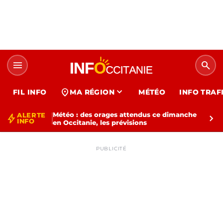
menu
search
expand_more
location_on
FIL INFO
MA RÉGION
MÉTÉO
INFO TRAF
Météo : des orages attendus ce dimanche
ALERTE
bolt
chevron_right
INFO
en Occitanie, les prévisions
PUBLICITÉ