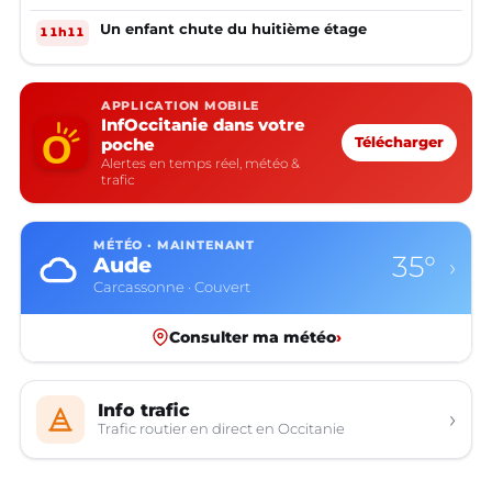
Un enfant chute du huitième étage
11h11
APPLICATION MOBILE
InfOccitanie dans votre
poche
Télécharger
Alertes en temps réel, météo &
trafic
MÉTÉO · MAINTENANT
35°
Aude
›
Carcassonne · Couvert
Consulter ma météo
›
Info trafic
›
Trafic routier en direct en Occitanie