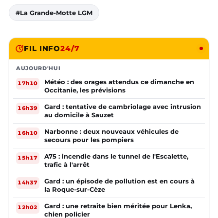
#La Grande-Motte LGM
FIL INFO
24/7
AUJOURD'HUI
Météo : des orages attendus ce dimanche en
17h10
Occitanie, les prévisions
Gard : tentative de cambriolage avec intrusion
16h39
au domicile à Sauzet
Narbonne : deux nouveaux véhicules de
16h10
secours pour les pompiers
A75 : incendie dans le tunnel de l'Escalette,
15h17
trafic à l'arrêt
Gard : un épisode de pollution est en cours à
14h37
la Roque-sur-Cèze
Gard : une retraite bien méritée pour Lenka,
12h02
chien policier