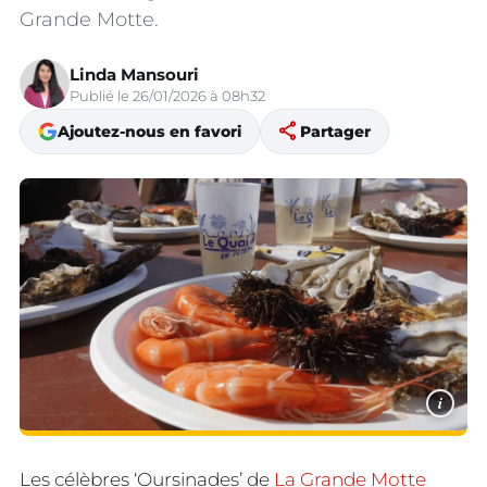
Grande Motte.
Linda Mansouri
Publié le 26/01/2026 à 08h32
share
Ajoutez-nous en favori
Partager
i
Les célèbres ‘Oursinades’ de
La Grande Motte