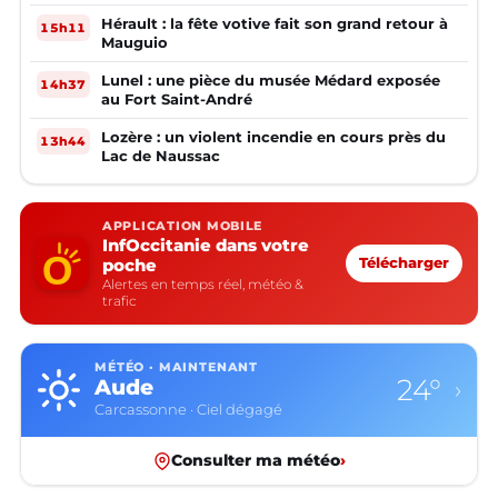
Hérault : la fête votive fait son grand retour à
15h11
Mauguio
Lunel : une pièce du musée Médard exposée
14h37
au Fort Saint-André
Lozère : un violent incendie en cours près du
13h44
Lac de Naussac
APPLICATION MOBILE
InfOccitanie dans votre
poche
Télécharger
Alertes en temps réel, météo &
trafic
MÉTÉO · MAINTENANT
24°
Aude
›
Carcassonne · Ciel dégagé
Consulter ma météo
›