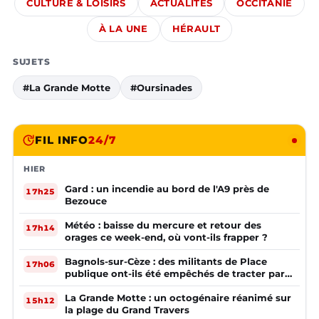
CULTURE & LOISIRS
ACTUALITÉS
OCCITANIE
À LA UNE
HÉRAULT
SUJETS
#La Grande Motte
#Oursinades
FIL INFO
24/7
HIER
Gard : un incendie au bord de l'A9 près de
17h25
Bezouce
Météo : baisse du mercure et retour des
17h14
orages ce week-end, où vont-ils frapper ?
Bagnols-sur-Cèze : des militants de Place
17h06
publique ont-ils été empêchés de tracter par
la mairie ?
La Grande Motte : un octogénaire réanimé sur
15h12
la plage du Grand Travers