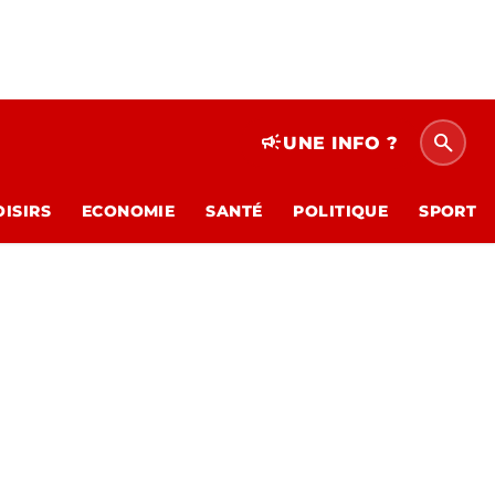
search
campaign
UNE INFO ?
OISIRS
ECONOMIE
SANTÉ
POLITIQUE
SPORT