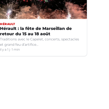
HÉRAULT
Hérault : la fête de Marseillan de
retour du 15 au 18 août
Traditions avec le Capelet, concerts, spectacles
et grand feu d’artifice...
il y a 1 j
1 min