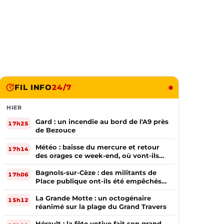
FIL INFO
24/7
HIER
Gard : un incendie au bord de l'A9 près
17h25
de Bezouce
Météo : baisse du mercure et retour
17h14
des orages ce week-end, où vont-ils
frapper ?
Bagnols-sur-Cèze : des militants de
17h06
Place publique ont-ils été empêchés
de tracter par la mairie ?
La Grande Motte : un octogénaire
15h12
réanimé sur la plage du Grand Travers
Hérault : la fête votive fait son grand