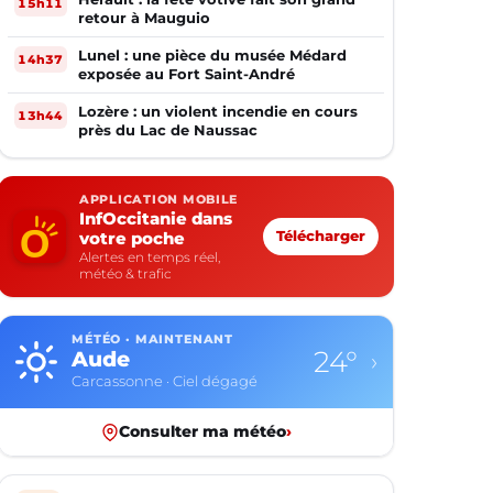
15h11
retour à Mauguio
Lunel : une pièce du musée Médard
14h37
exposée au Fort Saint-André
Lozère : un violent incendie en cours
13h44
près du Lac de Naussac
APPLICATION MOBILE
InfOccitanie dans
votre poche
Télécharger
Alertes en temps réel,
météo & trafic
MÉTÉO · MAINTENANT
13°
Aveyron
›
Rodez · Ciel dégagé
Consulter ma météo
›