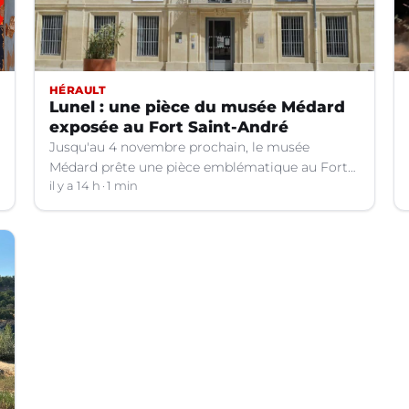
HÉRAULT
Lunel : une pièce du musée Médard
exposée au Fort Saint-André
Jusqu'au 4 novembre prochain, le musée
Médard prête une pièce emblématique au Fort
Saint-André à Villeneuve-lez-Avignon (Gard).
il y a 14 h
1 min