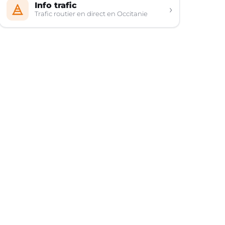
Info trafic
›
Trafic routier en direct en Occitanie