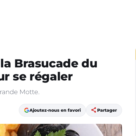
 la Brasucade du
ur se régaler
rande Motte.
share
Ajoutez-nous en favori
Partager