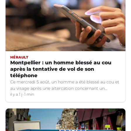
HÉRAULT
Montpellier : un homme blessé au cou
après la tentative de vol de son
téléphone
Ce mercredi 5 août, un homme a été blessé au cou et
au visage après une altercation concernant un
téléphone portable à Montpellier (Hérault).
il y a 1 j
1 min