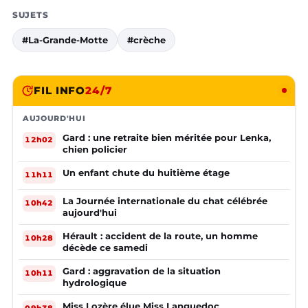
SUJETS
#La-Grande-Motte
#crèche
FIL INFO
24/7
AUJOURD'HUI
Gard : une retraite bien méritée pour Lenka,
12h02
chien policier
Un enfant chute du huitième étage
11h11
La Journée internationale du chat célébrée
10h42
aujourd'hui
Hérault : accident de la route, un homme
10h28
décède ce samedi
Gard : aggravation de la situation
10h11
hydrologique
Miss Lozère élue Miss Languedoc