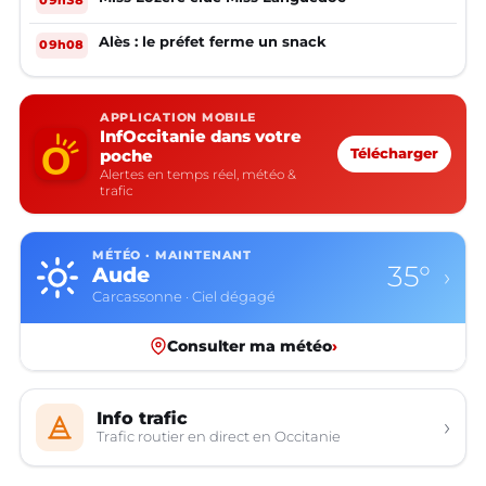
09h38
Alès : le préfet ferme un snack
09h08
APPLICATION MOBILE
InfOccitanie dans votre
poche
Télécharger
Alertes en temps réel, météo &
trafic
MÉTÉO · MAINTENANT
35°
Aude
›
Carcassonne · Ciel dégagé
Consulter ma météo
›
Info trafic
›
Trafic routier en direct en Occitanie