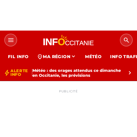
menu
search
expand_more
location_on
FIL INFO
MA RÉGION
MÉTÉO
INFO TRAF
Météo : des orages attendus ce dimanche
ALERTE
bolt
chevron_right
INFO
en Occitanie, les prévisions
PUBLICITÉ