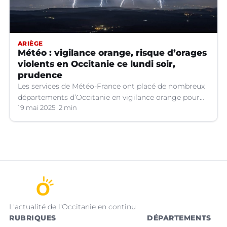
ARIÈGE
Météo : vigilance orange, risque d’orages
violents en Occitanie ce lundi soir,
prudence
Les services de Météo-France ont placé de nombreux
départements d’Occitanie en vigilance orange pour
les orages violents.
19 mai 2025
2 min
L'actualité de l'Occitanie en continu
RUBRIQUES
DÉPARTEMENTS