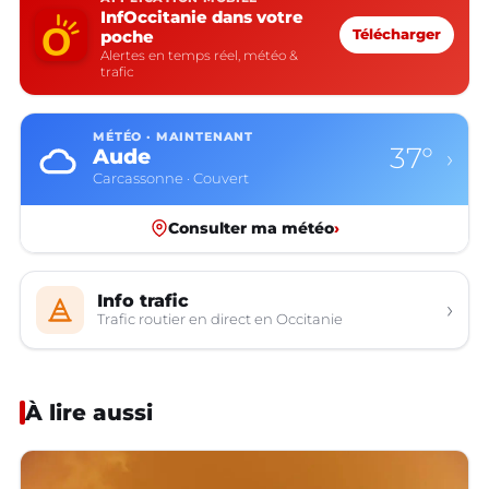
InfOccitanie dans votre
poche
Télécharger
Alertes en temps réel, météo &
trafic
MÉTÉO · MAINTENANT
37°
Aude
›
Carcassonne · Couvert
Consulter ma météo
›
Info trafic
›
Trafic routier en direct en Occitanie
À lire aussi