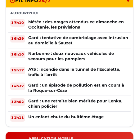
FIL INFO
24/7
AUJOURD'HUI
Météo : des orages attendus ce dimanche en
17h10
Occitanie, les prévisions
Gard : tentative de cambriolage avec intrusion
16h39
au domicile à Sauzet
Narbonne : deux nouveaux véhicules de
16h10
secours pour les pompiers
A75 : incendie dans le tunnel de l'Escalette,
15h17
trafic à l'arrêt
Gard : un épisode de pollution est en cours à
14h37
la Roque-sur-Cèze
Gard : une retraite bien méritée pour Lenka,
12h02
chien policier
Un enfant chute du huitième étage
11h11
APPLICATION MOBILE