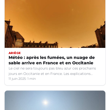
ARIÈGE
Météo : après les fumées, un nuage de
sable arrive en France et en Occitanie
Le ciel ne sera toujours pas bleu azur ces prochains
jours en Occitanie et en France. Les explications
météo.
11 juin 2025
1 min