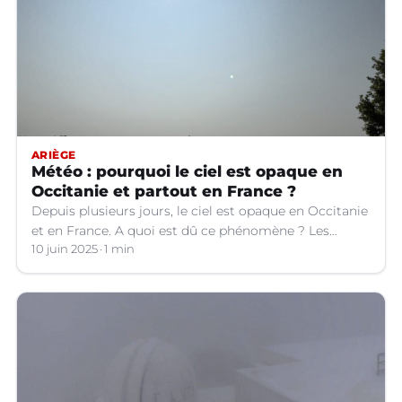
ARIÈGE
Météo : pourquoi le ciel est opaque en
Occitanie et partout en France ?
Depuis plusieurs jours, le ciel est opaque en Occitanie
et en France. A quoi est dû ce phénomène ? Les
explications.
10 juin 2025
1 min