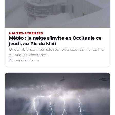
HAUTES-PYRÉNÉES
Météo : la neige s’invite en Occitanie ce
jeudi, au Pic du Midi
Une ambiance hivernale règne ce jeudi 22 mai au Pic
du Midi en Occitanie !
22 mai 2025
1 min