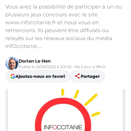
Vous avez la possibilité de participer à un ou
plusieurs jeux concours avec le site
www.infoccitanie.fr et nous vous en
remercions. Ils peuvent être diffusés ou
relayés sur les réseaux sociaux du média
InfOccitanie.…
Dorian Le Hen
Publié le 25/06/2022 à 20h32 · Mis à jour à 18h21
share
Ajoutez-nous en favori
Partager