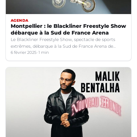
AGENDA
Montpellier : le Blackliner Freestyle Show
débarque à la Sud de France Arena
Le Blackliner Freestyle Show, spectacle de sports
extrêmes, débarque à la Sud de France Arena de
Montpellier, le 8 mars prochain à 20h30.
6 février 2025
1 min