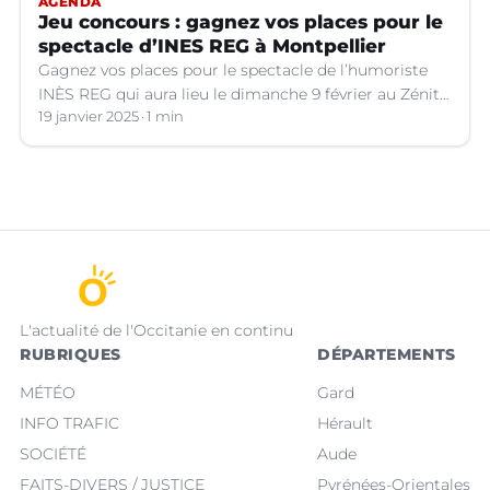
AGENDA
Jeu concours : gagnez vos places pour le
spectacle d’INES REG à Montpellier
Gagnez vos places pour le spectacle de l’humoriste
INÈS REG qui aura lieu le dimanche 9 février au Zénith
de Montpellier !
19 janvier 2025
1 min
L'actualité de l'Occitanie en continu
RUBRIQUES
DÉPARTEMENTS
MÉTÉO
Gard
INFO TRAFIC
Hérault
SOCIÉTÉ
Aude
FAITS-DIVERS / JUSTICE
Pyrénées-Orientales