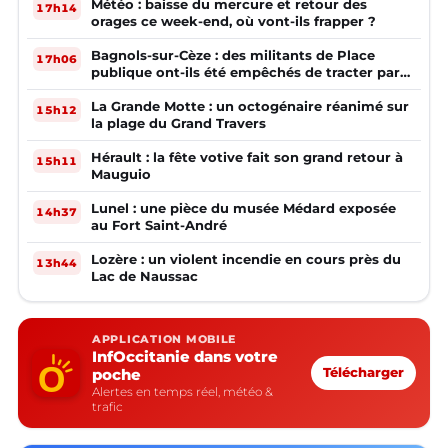
Météo : baisse du mercure et retour des
17h14
orages ce week-end, où vont-ils frapper ?
Bagnols-sur-Cèze : des militants de Place
17h06
publique ont-ils été empêchés de tracter par
la mairie ?
La Grande Motte : un octogénaire réanimé sur
15h12
la plage du Grand Travers
Hérault : la fête votive fait son grand retour à
15h11
Mauguio
Lunel : une pièce du musée Médard exposée
14h37
au Fort Saint-André
Lozère : un violent incendie en cours près du
13h44
Lac de Naussac
APPLICATION MOBILE
InfOccitanie dans votre
poche
Télécharger
Alertes en temps réel, météo &
trafic