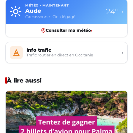
MÉTÉO · MAINTENANT
24°
Aude
›
Carcassonne · Ciel dégagé
Consulter ma météo
›
Info trafic
›
Trafic routier en direct en Occitanie
À lire aussi