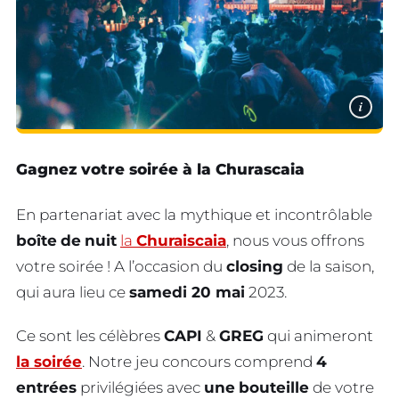
i
Gagnez votre soirée à la Churascaia
En partenariat avec la mythique et incontrôlable
boîte
de
nuit
la
Churaiscaia
, nous vous offrons
votre soirée ! A l’occasion du
closing
de la saison,
qui aura lieu ce
samedi 20 mai
2023.
Ce sont les célèbres
CAPI
&
GREG
qui animeront
la soirée
. Notre jeu concours comprend
4
entrées
privilégiées avec
une
bouteille
de votre