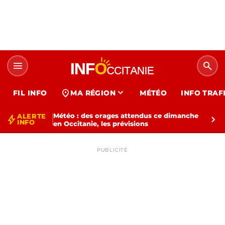
menu
search
expand_more
location_on
FIL INFO
MA RÉGION
MÉTÉO
INFO TRAF
Météo : des orages attendus ce dimanche
ALERTE
bolt
chevron_right
INFO
en Occitanie, les prévisions
PUBLICITÉ