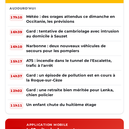
AUJOURD'HUI
Météo : des orages attendus ce dimanche en
17h10
Occitanie, les prévisions
Gard : tentative de cambriolage avec intrusion
16h39
au domicile à Sauzet
Narbonne : deux nouveaux véhicules de
16h10
secours pour les pompiers
A75 : incendie dans le tunnel de l'Escalette,
15h17
trafic à l'arrêt
Gard : un épisode de pollution est en cours à
14h37
la Roque-sur-Cèze
Gard : une retraite bien méritée pour Lenka,
12h02
chien policier
Un enfant chute du huitième étage
11h11
APPLICATION MOBILE