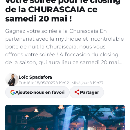
votre soirée pour le closing
de la CHURASCAIA ce
samedi 20 mai !
Gagnez votre soirée à la Churascaia En
partenariat avec la mythique et incontrôlable
boîte de nuit la Churaiscaia, nous vous
offrons votre soirée ! A l’occasion du closing
de la saison, qui aura lieu ce samedi 20 mai…
Loïc Spadafora
Publié le 18/05/2023 à 19h12 · Mis à jour à 19h37
share
Ajoutez-nous en favori
Partager