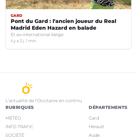
GARD
Pont du Gard : l'ancien joueur du Real
Madrid Eden Hazard en balade
Et ex-international belge.
il y a 2 j
1 min
L'actualité de l'Occitanie en continu
RUBRIQUES
DÉPARTEMENTS
MÉTÉO
Gard
INFO TRAFIC
Hérault
SOCIÉTÉ
Aude