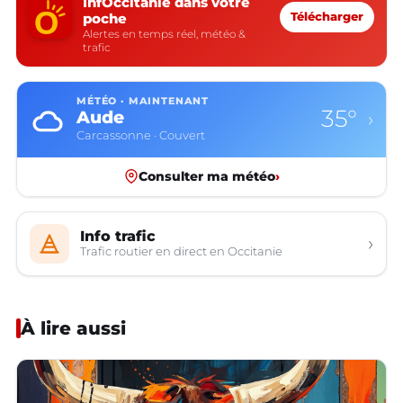
InfOccitanie dans votre
poche
Télécharger
Alertes en temps réel, météo &
trafic
MÉTÉO · MAINTENANT
35°
Aude
›
Carcassonne · Couvert
Consulter ma météo
›
Info trafic
›
Trafic routier en direct en Occitanie
À lire aussi