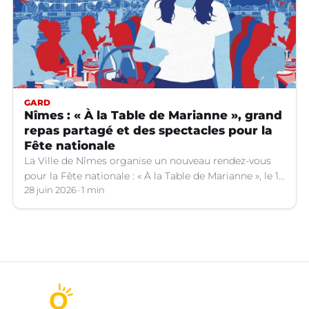
GARD
Nîmes : « À la Table de Marianne », grand
repas partagé et des spectacles pour la
Fête nationale
La Ville de Nîmes organise un nouveau rendez-vous
pour la Fête nationale : « À la Table de Marianne », le 13
juillet prochain.
28 juin 2026
1 min