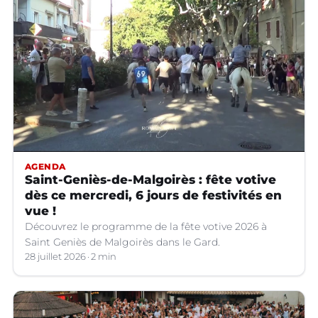
AGENDA
Saint-Geniès-de-Malgoirès : fête votive
dès ce mercredi, 6 jours de festivités en
vue !
Découvrez le programme de la fête votive 2026 à
Saint Geniès de Malgoirès dans le Gard.
28 juillet 2026
2 min