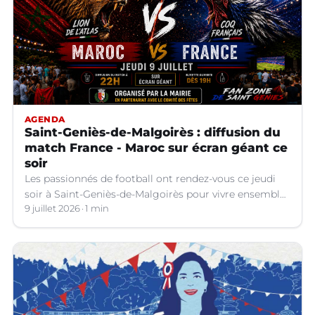
AGENDA
Saint-Geniès-de-Malgoirès : diffusion du
match France - Maroc sur écran géant ce
soir
Les passionnés de football ont rendez-vous ce jeudi
soir à Saint-Geniès-de-Malgoirès pour vivre ensemble
l'un des temps forts de la Coupe du Monde 2026.
9 juillet 2026
1 min