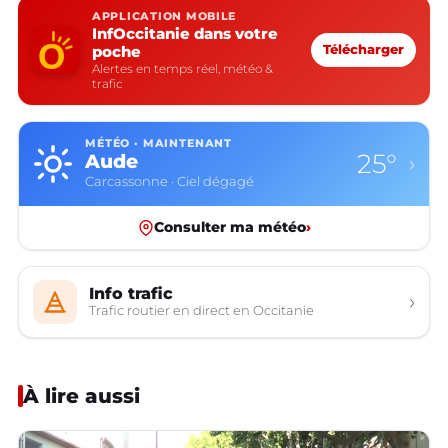
APPLICATION MOBILE
InfOccitanie dans votre
poche
Télécharger
Alertes en temps réel, météo &
trafic
MÉTÉO · MAINTENANT
25°
Aude
›
Carcassonne · Ciel dégagé
Consulter ma météo
›
Info trafic
›
Trafic routier en direct en Occitanie
À lire aussi