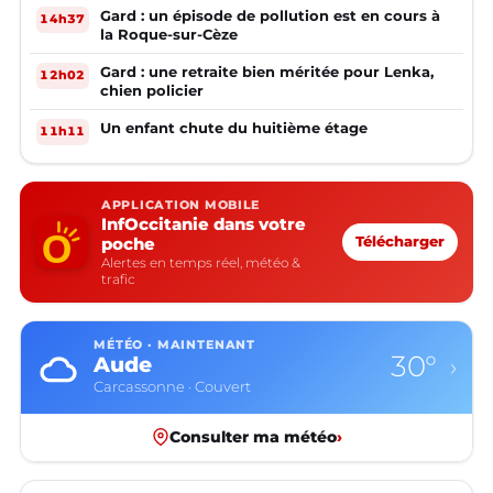
Gard : un épisode de pollution est en cours à
14h37
la Roque-sur-Cèze
Gard : une retraite bien méritée pour Lenka,
12h02
chien policier
Un enfant chute du huitième étage
11h11
APPLICATION MOBILE
InfOccitanie dans votre
poche
Télécharger
Alertes en temps réel, météo &
trafic
MÉTÉO · MAINTENANT
30°
Aude
›
Carcassonne · Couvert
Consulter ma météo
›