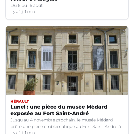
Du 8 au 16 août.
il y a 1 j
1 min
HÉRAULT
Lunel : une pièce du musée Médard
exposée au Fort Saint-André
Jusqu'au 4 novembre prochain, le musée Médard
prête une pièce emblématique au Fort Saint-André à
Villeneuve-lez-Avignon (Gard).
il y a 1 j
1 min