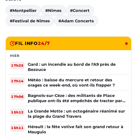
#Montpellier
#Nîmes
#Concert
#Festival de Nîmes
#Adam Concerts
FIL INFO
24/7
HIER
Gard : un incendie au bord de l'A9 près de
17h25
Bezouce
Météo : baisse du mercure et retour des
17h14
orages ce week-end, où vont-ils frapper ?
Bagnols-sur-Cèze : des militants de Place
17h06
publique ont-ils été empêchés de tracter par
la mairie ?
La Grande Motte : un octogénaire réanimé sur
15h12
la plage du Grand Travers
Hérault : la fête votive fait son grand retour à
15h11
Mauguio