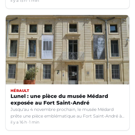
il y a 15 h
1 min
HÉRAULT
Lunel : une pièce du musée Médard
exposée au Fort Saint-André
Jusqu'au 4 novembre prochain, le musée Médard
prête une pièce emblématique au Fort Saint-André à
Villeneuve-lez-Avignon (Gard).
il y a 16 h
1 min