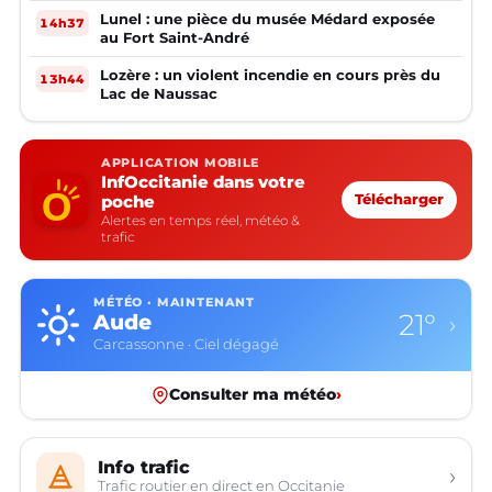
Lunel : une pièce du musée Médard exposée
14h37
au Fort Saint-André
Lozère : un violent incendie en cours près du
13h44
Lac de Naussac
APPLICATION MOBILE
InfOccitanie dans votre
poche
Télécharger
Alertes en temps réel, météo &
trafic
MÉTÉO · MAINTENANT
12°
Aveyron
›
Rodez · Plutôt dégagé
Consulter ma météo
›
Info trafic
›
Trafic routier en direct en Occitanie