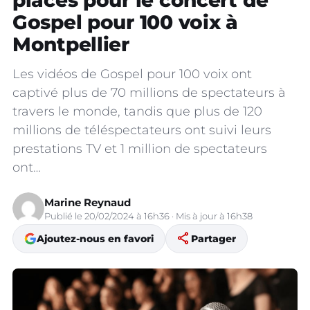
places pour le concert de
Gospel pour 100 voix à
Montpellier
Les vidéos de Gospel pour 100 voix ont
captivé plus de 70 millions de spectateurs à
travers le monde, tandis que plus de 120
millions de téléspectateurs ont suivi leurs
prestations TV et 1 million de spectateurs
ont…
Marine Reynaud
Publié le 20/02/2024 à 16h36 · Mis à jour à 16h38
share
Ajoutez-nous en favori
Partager