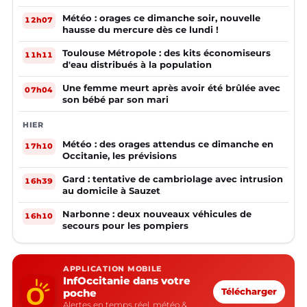
Météo : orages ce dimanche soir, nouvelle
12h07
hausse du mercure dès ce lundi !
Toulouse Métropole : des kits économiseurs
11h11
d'eau distribués à la population
Une femme meurt après avoir été brûlée avec
07h04
son bébé par son mari
HIER
Météo : des orages attendus ce dimanche en
17h10
Occitanie, les prévisions
Gard : tentative de cambriolage avec intrusion
16h39
au domicile à Sauzet
Narbonne : deux nouveaux véhicules de
16h10
secours pour les pompiers
APPLICATION MOBILE
InfOccitanie dans votre
poche
Télécharger
Alertes en temps réel, météo &