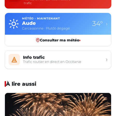
trafic
MÉTÉO · MAINTENANT
34°
Aude
›
Carcassonne · Plutôt dégagé
Consulter ma météo
›
Info trafic
›
Trafic routier en direct en Occitanie
À lire aussi