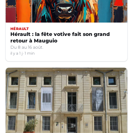
HÉRAULT
Hérault : la fête votive fait son grand
retour à Mauguio
Du 8 au 16 août.
il y a 1 j
1 min