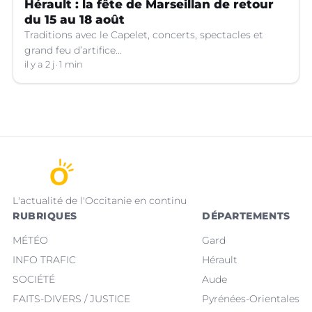
Hérault : la fête de Marseillan de retour
du 15 au 18 août
Traditions avec le Capelet, concerts, spectacles et
grand feu d’artifice...
il y a 2 j
1 min
L'actualité de l'Occitanie en continu
RUBRIQUES
DÉPARTEMENTS
MÉTÉO
Gard
INFO TRAFIC
Hérault
SOCIÉTÉ
Aude
FAITS-DIVERS / JUSTICE
Pyrénées-Orientales