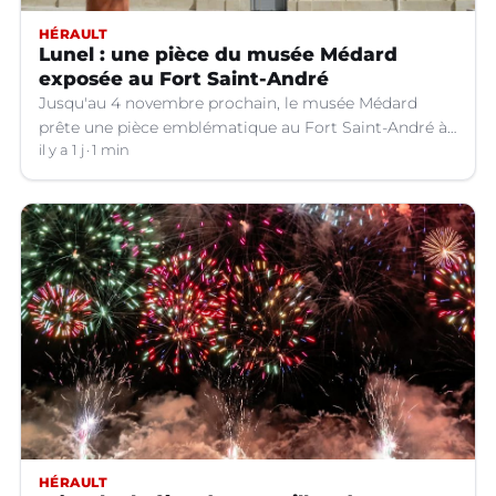
HÉRAULT
Lunel : une pièce du musée Médard
exposée au Fort Saint-André
Jusqu'au 4 novembre prochain, le musée Médard
prête une pièce emblématique au Fort Saint-André à
Villeneuve-lez-Avignon (Gard).
il y a 1 j
1 min
HÉRAULT