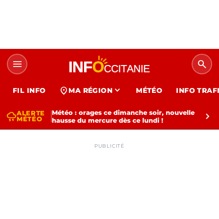
menu
search
expand_more
location_on
FIL INFO
MA RÉGION
MÉTÉO
INFO TRAF
Météo : orages ce dimanche soir, nouvelle
ALERTE
thunderstorm
chevron_right
MÉTÉO
hausse du mercure dès ce lundi !
PUBLICITÉ