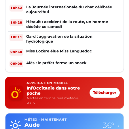
La Journée internationale du chat célébrée
10h42
aujourd'hui
Hérault : accident de la route, un homme
10h28
décède ce samedi
Gard : aggravation de la situation
10h11
hydrologique
Miss Lozère élue Miss Languedoc
09h38
Alès : le préfet ferme un snack
09h08
APPLICATION MOBILE
InfOccitanie dans votre
poche
Télécharger
Alertes en temps réel, météo &
trafic
MÉTÉO · MAINTENANT
36°
Aude
›