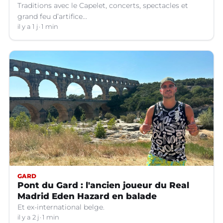
Traditions avec le Capelet, concerts, spectacles et
grand feu d’artifice...
il y a 1 j
1 min
GARD
Pont du Gard : l'ancien joueur du Real
Madrid Eden Hazard en balade
Et ex-international belge.
il y a 2 j
1 min