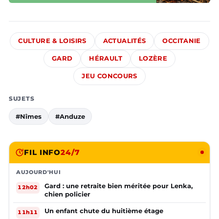
CULTURE & LOISIRS
ACTUALITÉS
OCCITANIE
GARD
HÉRAULT
LOZÈRE
JEU CONCOURS
SUJETS
#Nîmes
#Anduze
FIL INFO
24/7
AUJOURD'HUI
Gard : une retraite bien méritée pour Lenka,
12h02
chien policier
Un enfant chute du huitième étage
11h11