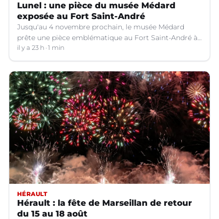
Lunel : une pièce du musée Médard
exposée au Fort Saint-André
Jusqu'au 4 novembre prochain, le musée Médard
prête une pièce emblématique au Fort Saint-André à
Villeneuve-lez-Avignon (Gard).
il y a 23 h
1 min
HÉRAULT
Hérault : la fête de Marseillan de retour
du 15 au 18 août