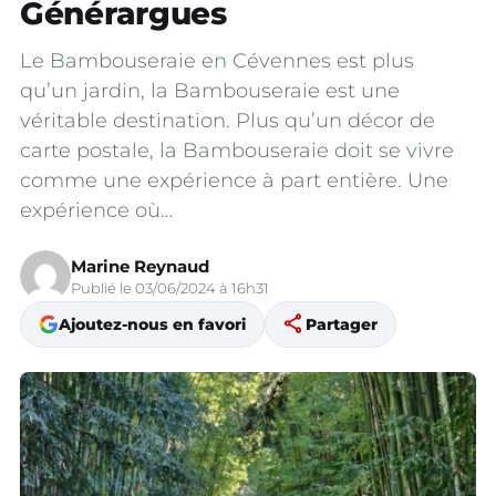
Générargues
Le Bambouseraie en Cévennes est plus
qu’un jardin, la Bambouseraie est une
véritable destination. Plus qu’un décor de
carte postale, la Bambouseraie doit se vivre
comme une expérience à part entière. Une
expérience où…
Marine Reynaud
Publié le 03/06/2024 à 16h31
share
Ajoutez-nous en favori
Partager