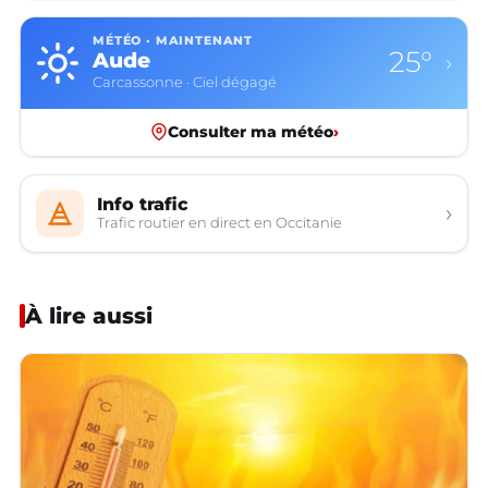
MÉTÉO · MAINTENANT
25°
Aude
›
Carcassonne · Ciel dégagé
Consulter ma météo
›
Info trafic
›
Trafic routier en direct en Occitanie
À lire aussi