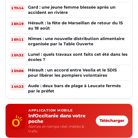
Gard : une jeune femme blessée après un
17h14
accident en rivière
Hérault : la fête de Marseillan de retour du 15
16h19
au 18 août
Nîmes : une nouvelle distribution alimentaire
16h11
organisée par la Table Ouverte
Lunel : quels travaux sont faits cet été dans les
15h32
écoles ?
Hérault : un accord entre Veolia et le SDIS
15h06
pour libérer les pompiers volontaires
Aude : deux bars de plage à Leucate fermés
14h23
par le préfet
APPLICATION MOBILE
InfOccitanie dans votre
poche
Télécharger
Alertes en temps réel, météo &
trafic