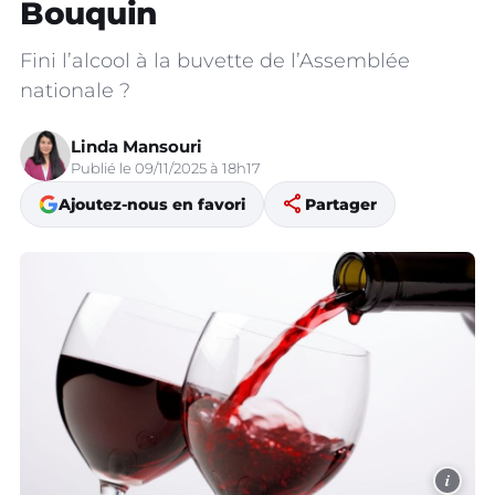
Bouquin
Fini l’alcool à la buvette de l’Assemblée
nationale ?
Linda Mansouri
Publié le 09/11/2025 à 18h17
share
Ajoutez-nous en favori
Partager
i