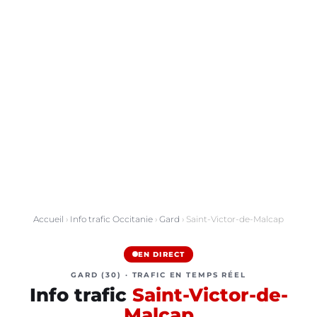
Accueil
›
Info trafic Occitanie
›
Gard
› Saint-Victor-de-Malcap
EN DIRECT
GARD (30) · TRAFIC EN TEMPS RÉEL
Info trafic
Saint-Victor-de-
Malcap