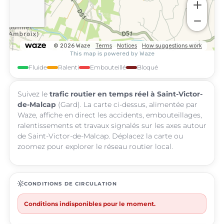
Fluide
Ralenti
Embouteillé
Bloqué
Suivez le
trafic routier en temps réel à Saint-Victor-
de-Malcap
(Gard). La carte ci-dessus, alimentée par
Waze, affiche en direct les accidents, embouteillages,
ralentissements et travaux signalés sur les axes autour
de Saint-Victor-de-Malcap. Déplacez la carte ou
zoomez pour explorer le réseau routier local.
routine
CONDITIONS DE CIRCULATION
Conditions indisponibles pour le moment.