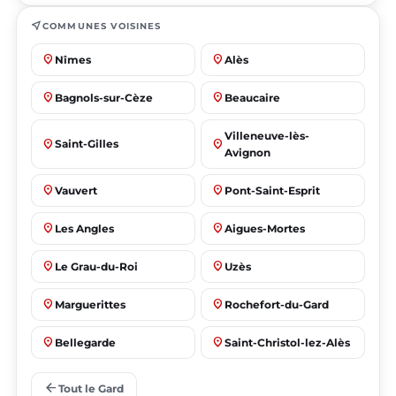
near_me
COMMUNES VOISINES
place
place
Nîmes
Alès
place
place
Bagnols-sur-Cèze
Beaucaire
Villeneuve-lès-
place
place
Saint-Gilles
Avignon
place
place
Vauvert
Pont-Saint-Esprit
place
place
Les Angles
Aigues-Mortes
place
place
Le Grau-du-Roi
Uzès
place
place
Marguerittes
Rochefort-du-Gard
place
place
Bellegarde
Saint-Christol-lez-Alès
place
place
Manduel
Laudun-l'Ardoise
arrow_back
Tout le Gard