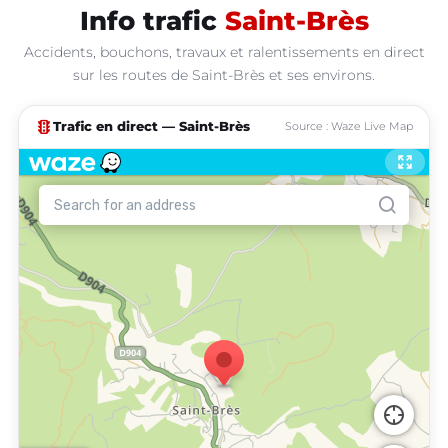
Info trafic
Saint-Brès
Accidents, bouchons, travaux et ralentissements en direct
sur les routes de Saint-Brès et ses environs.
traffic
Trafic en direct — Saint-Brès
Source : Waze Live Map