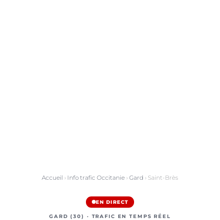
Accueil
›
Info trafic Occitanie
›
Gard
› Saint-Brès
EN DIRECT
GARD (30) · TRAFIC EN TEMPS RÉEL