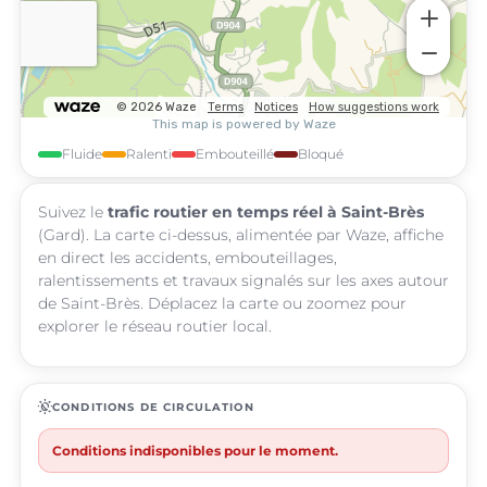
Fluide
Ralenti
Embouteillé
Bloqué
Suivez le
trafic routier en temps réel à Saint-Brès
(Gard). La carte ci-dessus, alimentée par Waze, affiche
en direct les accidents, embouteillages,
ralentissements et travaux signalés sur les axes autour
de Saint-Brès. Déplacez la carte ou zoomez pour
explorer le réseau routier local.
routine
CONDITIONS DE CIRCULATION
Conditions indisponibles pour le moment.