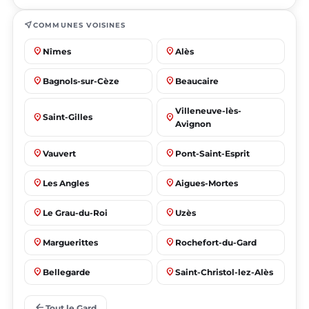
near_me
COMMUNES VOISINES
place
place
Nîmes
Alès
place
place
Bagnols-sur-Cèze
Beaucaire
Villeneuve-lès-
place
place
Saint-Gilles
Avignon
place
place
Vauvert
Pont-Saint-Esprit
place
place
Les Angles
Aigues-Mortes
place
place
Le Grau-du-Roi
Uzès
place
place
Marguerittes
Rochefort-du-Gard
place
place
Bellegarde
Saint-Christol-lez-Alès
place
place
Manduel
Laudun-l'Ardoise
arrow_back
Tout le Gard