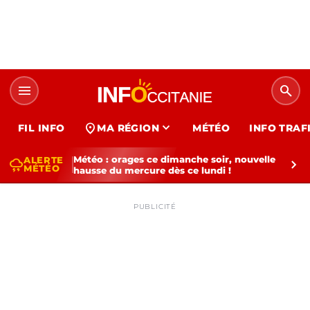
menu
search
expand_more
location_on
FIL INFO
MA RÉGION
MÉTÉO
INFO TRAF
Météo : orages ce dimanche soir, nouvelle
ALERTE
thunderstorm
chevron_right
MÉTÉO
hausse du mercure dès ce lundi !
PUBLICITÉ