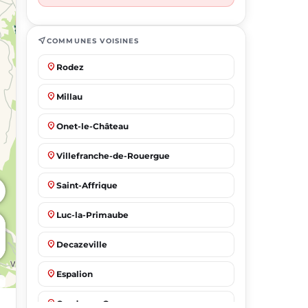
near_me
COMMUNES VOISINES
place
Rodez
place
Millau
place
Onet-le-Château
place
Villefranche-de-Rouergue
place
Saint-Affrique
place
Luc-la-Primaube
place
Decazeville
place
Espalion
place
Capdenac-Gare