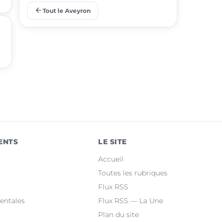
arrow_back
Tout le Aveyron
place
Sévérac d'Aveyron
place
Olemps
place
Aubin
place
Sébazac-Concourès
place
Druelle Balsac
place
Baraqueville
ENTS
LE SITE
place
Bozouls
Accueil
place
Flavin
Toutes les rubriques
Flux RSS
place
Salles-la-Source
entales
Flux RSS — La Une
Plan du site