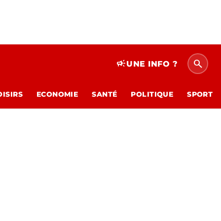
search
campaign
UNE INFO ?
OISIRS
ECONOMIE
SANTÉ
POLITIQUE
SPORT