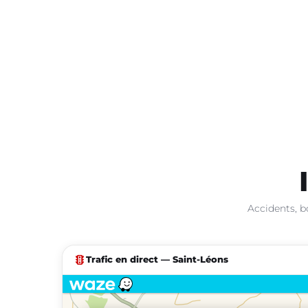
Accidents, b
traffic
Trafic en direct — Saint-Léons