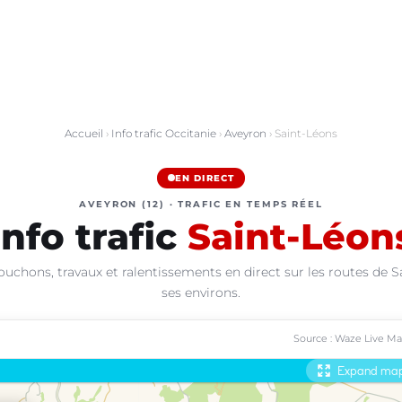
Accueil
›
Info trafic Occitanie
›
Aveyron
› Saint-Léons
EN DIRECT
AVEYRON (12) · TRAFIC EN TEMPS RÉEL
Info trafic
Saint-Léon
ouchons, travaux et ralentissements en direct sur les routes de S
ses environs.
Source : Waze Live M