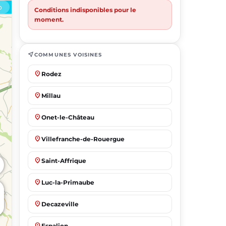
Conditions indisponibles pour le
moment.
near_me
COMMUNES VOISINES
place
Rodez
place
Millau
place
Onet-le-Château
place
Villefranche-de-Rouergue
place
Saint-Affrique
place
Luc-la-Primaube
place
Decazeville
place
Espalion