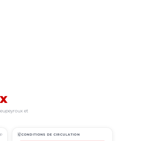
x
ieupeyroux et
ap
routine
CONDITIONS DE CIRCULATION