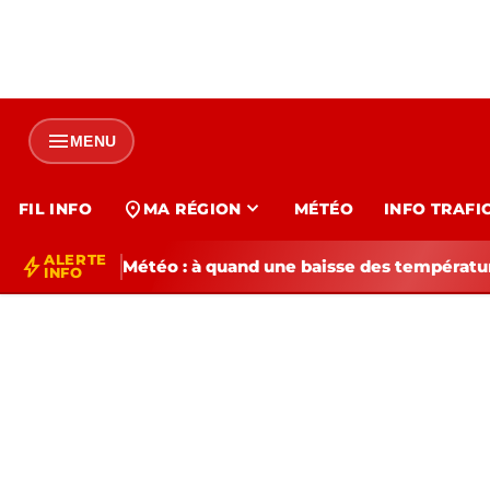
menu
MENU
expand_more
location_on
FIL INFO
MA RÉGION
MÉTÉO
INFO TRAFI
ALERTE
bolt
Météo : à quand une baisse des températur
INFO