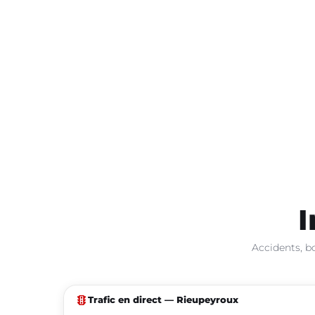
I
Accidents, b
traffic
Trafic en direct — Rieupeyroux