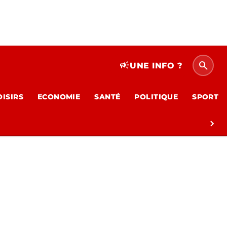
search
campaign
UNE INFO ?
OISIRS
ECONOMIE
SANTÉ
POLITIQUE
SPORT
chevron_right