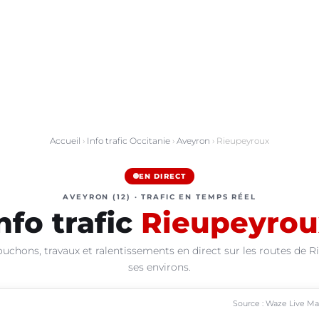
Accueil
›
Info trafic Occitanie
›
Aveyron
› Rieupeyroux
EN DIRECT
AVEYRON (12) · TRAFIC EN TEMPS RÉEL
nfo trafic
Rieupeyrou
ouchons, travaux et ralentissements en direct sur les routes de R
ses environs.
Source : Waze Live M