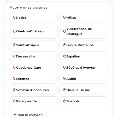
near_me
COMMUNES VOISINES
place
place
Rodez
Millau
Villefranche-de-
place
place
Onet-le-Château
Rouergue
place
place
Saint-Affrique
Luc-la-Primaube
place
place
Decazeville
Espalion
place
place
Capdenac-Gare
Sévérac d'Aveyron
place
place
Olemps
Aubin
place
place
Sébazac-Concourès
Druelle Balsac
place
place
Baraqueville
Bozouls
place
place
Flavin
Salles-la-Source
arrow_back
Tout le Aveyron