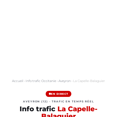
Accueil
›
Info trafic Occitanie
›
Aveyron
› La Capelle-Balaguier
EN DIRECT
AVEYRON (12) · TRAFIC EN TEMPS RÉEL
Info trafic
La Capelle-
Balaguier