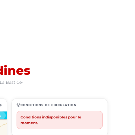
dines
 La Bastide-
ap
routine
CONDITIONS DE CIRCULATION
Conditions indisponibles pour le
moment.