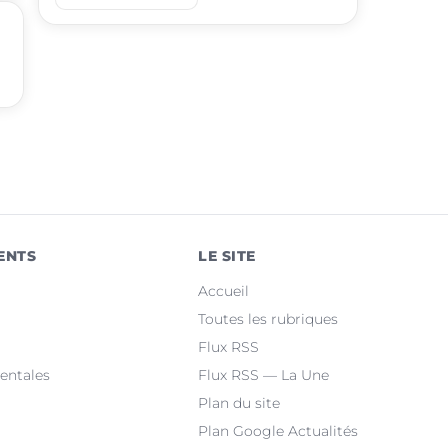
place
Sévérac d'Aveyron
place
Olemps
place
Aubin
place
Sébazac-Concourès
place
Druelle Balsac
place
Baraqueville
ENTS
LE SITE
place
Bozouls
Accueil
place
Flavin
Toutes les rubriques
Flux RSS
place
Salles-la-Source
entales
Flux RSS — La Une
Plan du site
Plan Google Actualités