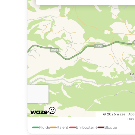
Fluide
Ralenti
Embouteillé
Bloqué