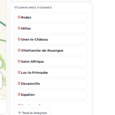
near_me
COMMUNES VOISINES
place
Rodez
place
Millau
place
Onet-le-Château
place
Villefranche-de-Rouergue
place
Saint-Affrique
place
Luc-la-Primaube
place
Decazeville
place
Espalion
place
Capdenac-Gare
arrow_back
Tout le Aveyron