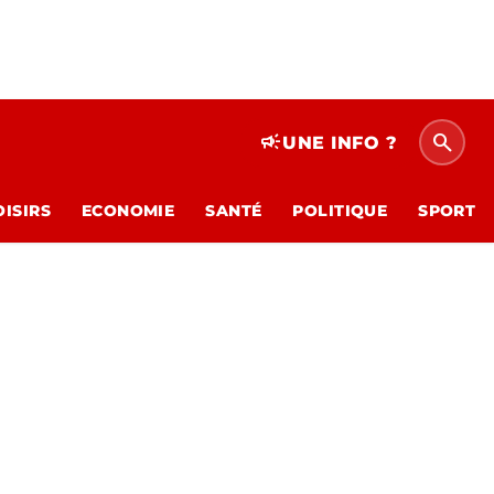
search
campaign
UNE INFO ?
OISIRS
ECONOMIE
SANTÉ
POLITIQUE
SPORT