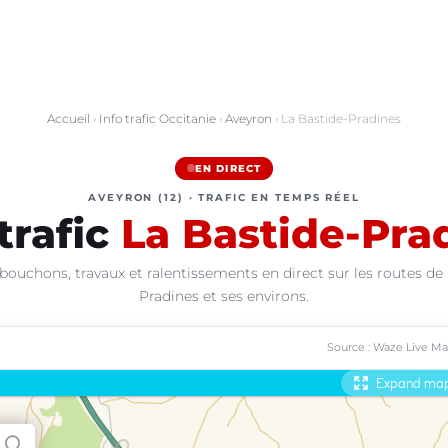
Accueil
›
Info trafic Occitanie
›
Aveyron
› La Bastide-Pradines
EN DIRECT
AVEYRON (12) · TRAFIC EN TEMPS RÉEL
trafic
La Bastide-Pra
bouchons, travaux et ralentissements en direct sur les routes de
Pradines et ses environs.
Source : Waze Live M