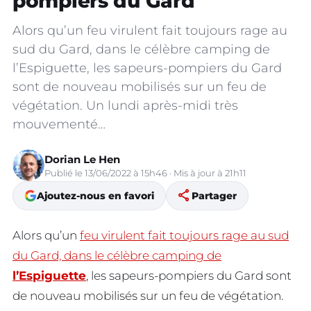
pompiers du Gard
Alors qu’un feu virulent fait toujours rage au
sud du Gard, dans le célèbre camping de
l’Espiguette, les sapeurs-pompiers du Gard
sont de nouveau mobilisés sur un feu de
végétation. Un lundi après-midi très
mouvementé…
Dorian Le Hen
Publié le 13/06/2022 à 15h46 · Mis à jour à 21h11
share
Ajoutez-nous en favori
Partager
Alors qu’un
feu virulent fait toujours rage au sud
du Gard, dans le célèbre camping de
l’Espiguette
, les sapeurs-pompiers du Gard sont
de nouveau mobilisés sur un feu de végétation.