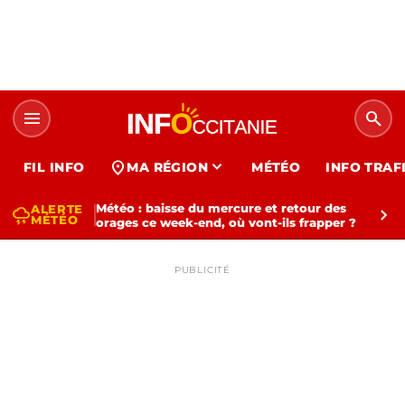
menu
search
expand_more
location_on
FIL INFO
MA RÉGION
MÉTÉO
INFO TRAF
Météo : baisse du mercure et retour des
ALERTE
thunderstorm
chevron_right
MÉTÉO
orages ce week-end, où vont-ils frapper ?
PUBLICITÉ