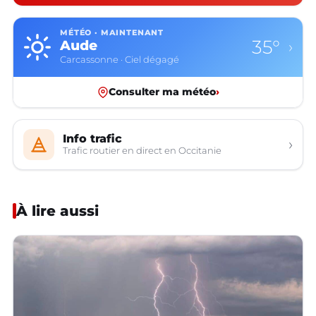
MÉTÉO · MAINTENANT
35°
Aude
›
Carcassonne · Ciel dégagé
Consulter ma météo
›
Info trafic
›
Trafic routier en direct en Occitanie
À lire aussi