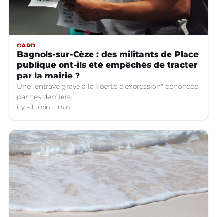
GARD
Bagnols-sur-Cèze : des militants de Place
publique ont-ils été empêchés de tracter
par la mairie ?
Une "entrave grave à la liberté d'expression" dénoncée
par ces derniers.
il y a 11 min
1 min