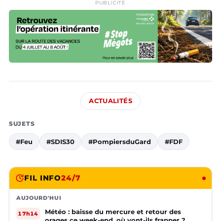
PUBLICITÉ
ACTUALITÉS
SUJETS
#Feu
#SDIS30
#PompiersduGard
#FDF
FIL INFO
24/7
AUJOURD'HUI
Météo : baisse du mercure et retour des
17h14
orages ce week-end, où vont-ils frapper ?