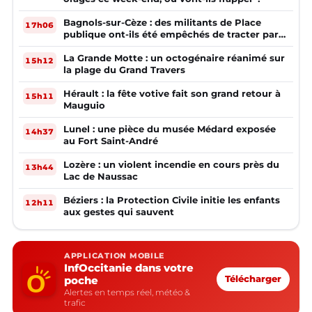
Bagnols-sur-Cèze : des militants de Place
17h06
publique ont-ils été empêchés de tracter par
la mairie ?
La Grande Motte : un octogénaire réanimé sur
15h12
la plage du Grand Travers
Hérault : la fête votive fait son grand retour à
15h11
Mauguio
Lunel : une pièce du musée Médard exposée
14h37
au Fort Saint-André
Lozère : un violent incendie en cours près du
13h44
Lac de Naussac
Béziers : la Protection Civile initie les enfants
12h11
aux gestes qui sauvent
APPLICATION MOBILE
InfOccitanie dans votre
poche
Télécharger
Alertes en temps réel, météo &
trafic