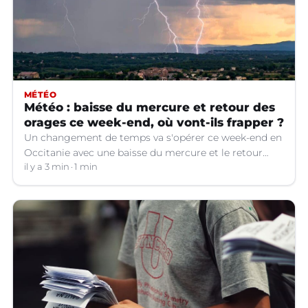
MÉTÉO
Météo : baisse du mercure et retour des
orages ce week-end, où vont-ils frapper ?
Un changement de temps va s'opérer ce week-end en
Occitanie avec une baisse du mercure et le retour
d'orages dans certains départements.
il y a 3 min
1 min