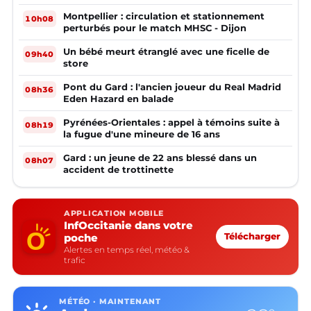
Montpellier : circulation et stationnement
10h08
perturbés pour le match MHSC - Dijon
Un bébé meurt étranglé avec une ficelle de
09h40
store
Pont du Gard : l'ancien joueur du Real Madrid
08h36
Eden Hazard en balade
Pyrénées-Orientales : appel à témoins suite à
08h19
la fugue d'une mineure de 16 ans
Gard : un jeune de 22 ans blessé dans un
08h07
accident de trottinette
APPLICATION MOBILE
InfOccitanie dans votre
poche
Télécharger
Alertes en temps réel, météo &
trafic
MÉTÉO · MAINTENANT