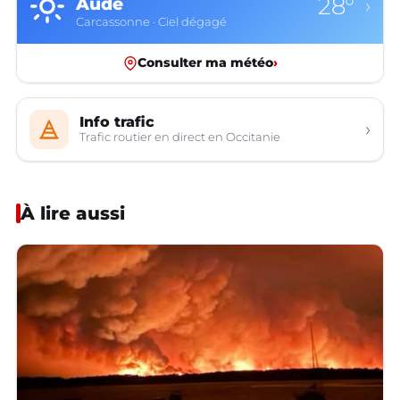
28°
Aude
›
Carcassonne · Ciel dégagé
Consulter ma météo
›
Info trafic
›
Trafic routier en direct en Occitanie
À lire aussi