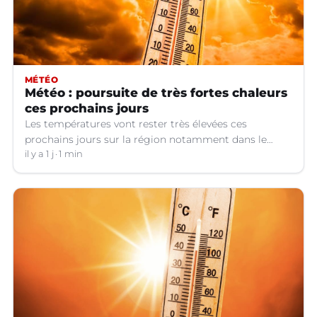
MÉTÉO
Météo : poursuite de très fortes chaleurs
ces prochains jours
Les températures vont rester très élevées ces
prochains jours sur la région notamment dans le
Languedoc.
il y a 1 j
1 min