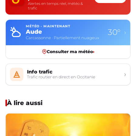
Alertes en temps réel, météo &
trafic
MÉTÉO · MAINTENANT
30°
Aude
›
Carcassonne · Partiellement nuageux
Consulter ma météo
›
Info trafic
›
Trafic routier en direct en Occitanie
À lire aussi