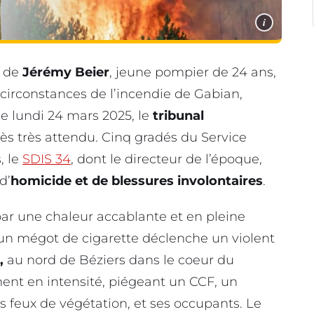
i
e de
Jérémy Beier
, jeune pompier de 24 ans,
 circonstances de l’incendie de Gabian,
Ce lundi 24 mars 2025, le
tribunal
s très attendu. Cinq gradés du Service
, le
SDIS 34
, dont le directeur de l’époque,
d’
homicide et de blessures involontaires
.
, par une chaleur accablante et en pleine
 un mégot de cigarette déclenche un violent
,
au nord de Béziers dans le coeur du
nt en intensité, piégeant un CCF, un
s feux de végétation, et ses occupants. Le