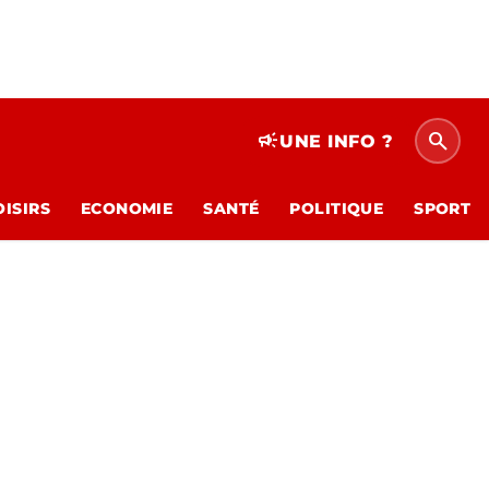
search
campaign
UNE INFO ?
OISIRS
ECONOMIE
SANTÉ
POLITIQUE
SPORT