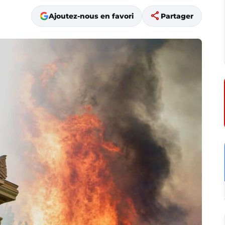
share
Ajoutez-nous en favori
Partager