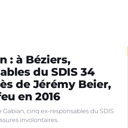
 : à Béziers,
ables du SDIS 34
cès de Jérémy Beier,
feu en 2016
e Gabian, cinq ex-responsables du SDIS
ssures involontaires.