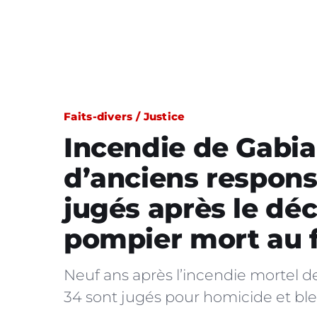
Faits-divers / Justice
Incendie de Gabian
d’anciens respons
jugés après le dé
pompier mort au 
Neuf ans après l’incendie mortel d
34 sont jugés pour homicide et ble