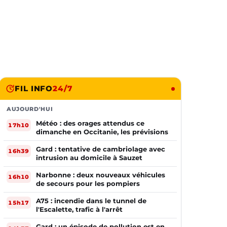
FIL INFO
24/7
AUJOURD'HUI
Météo : des orages attendus ce
17h10
dimanche en Occitanie, les prévisions
Gard : tentative de cambriolage avec
16h39
intrusion au domicile à Sauzet
Narbonne : deux nouveaux véhicules
16h10
de secours pour les pompiers
A75 : incendie dans le tunnel de
15h17
l'Escalette, trafic à l'arrêt
Gard : un épisode de pollution est en