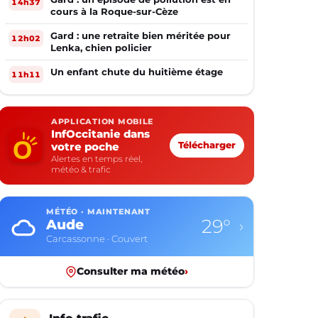
14h37
cours à la Roque-sur-Cèze
Gard : une retraite bien méritée pour
12h02
Lenka, chien policier
Un enfant chute du huitième étage
11h11
APPLICATION MOBILE
InfOccitanie dans
votre poche
Télécharger
Alertes en temps réel,
météo & trafic
MÉTÉO · MAINTENANT
29°
Aude
›
Carcassonne · Couvert
Consulter ma météo
›