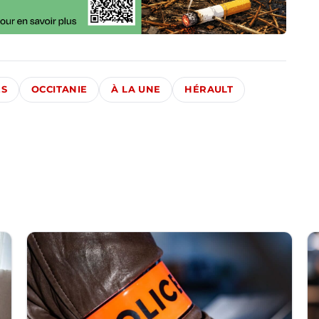
ÉS
OCCITANIE
À LA UNE
HÉRAULT