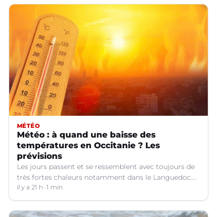
MÉTÉO
Météo : à quand une baisse des
températures en Occitanie ? Les
prévisions
Les jours passent et se ressemblent avec toujours de
très fortes chaleurs notamment dans le Languedoc.
Jusqu’à quand ?
il y a 21 h
1 min