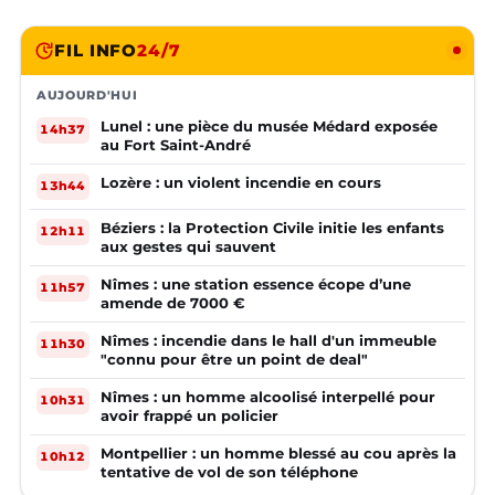
FIL INFO
24/7
AUJOURD'HUI
Lunel : une pièce du musée Médard exposée
14h37
au Fort Saint-André
Lozère : un violent incendie en cours
13h44
Béziers : la Protection Civile initie les enfants
12h11
aux gestes qui sauvent
Nîmes : une station essence écope d’une
11h57
amende de 7000 €
Nîmes : incendie dans le hall d'un immeuble
11h30
"connu pour être un point de deal"
Nîmes : un homme alcoolisé interpellé pour
10h31
avoir frappé un policier
Montpellier : un homme blessé au cou après la
10h12
tentative de vol de son téléphone