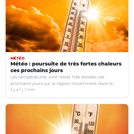
MÉTÉO
Météo : poursuite de très fortes chaleurs
ces prochains jours
Les températures vont rester très élevées ces
prochains jours sur la région notamment dans le
Languedoc.
il y a 1 j
1 min