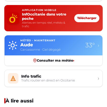
APPLICATION MOBILE
InfOccitanie dans votre
poche
Télécharger
Alertes en temps réel, météo &
trafic
MÉTÉO · MAINTENANT
33°
Aude
›
Carcassonne · Ciel dégagé
Consulter ma météo
›
Info trafic
›
Trafic routier en direct en Occitanie
À lire aussi