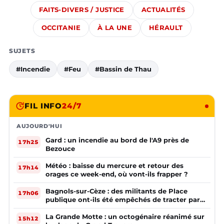
FAITS-DIVERS / JUSTICE
ACTUALITÉS
OCCITANIE
À LA UNE
HÉRAULT
SUJETS
#Incendie
#Feu
#Bassin de Thau
FIL INFO
24/7
AUJOURD'HUI
Gard : un incendie au bord de l'A9 près de
17h25
Bezouce
Météo : baisse du mercure et retour des
17h14
orages ce week-end, où vont-ils frapper ?
Bagnols-sur-Cèze : des militants de Place
17h06
publique ont-ils été empêchés de tracter par
la mairie ?
La Grande Motte : un octogénaire réanimé sur
15h12