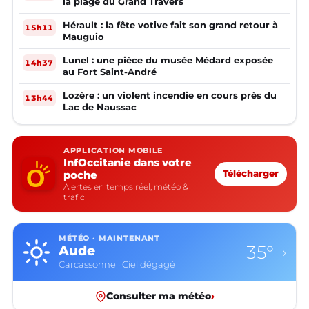
la plage du Grand Travers
Hérault : la fête votive fait son grand retour à
15h11
Mauguio
Lunel : une pièce du musée Médard exposée
14h37
au Fort Saint-André
Lozère : un violent incendie en cours près du
13h44
Lac de Naussac
APPLICATION MOBILE
InfOccitanie dans votre
poche
Télécharger
Alertes en temps réel, météo &
trafic
MÉTÉO · MAINTENANT
35°
Aude
›
Carcassonne · Ciel dégagé
Consulter ma météo
›