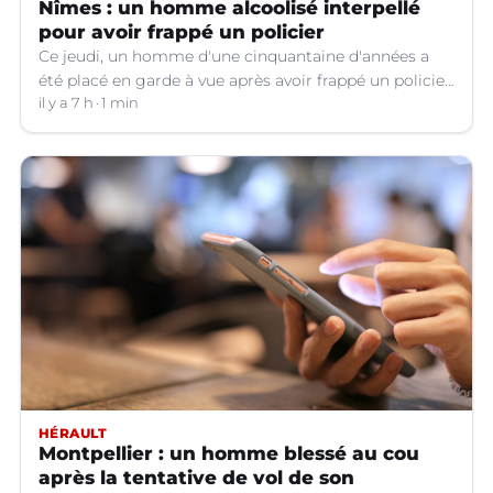
Nîmes : un homme alcoolisé interpellé
pour avoir frappé un policier
Ce jeudi, un homme d'une cinquantaine d'années a
été placé en garde à vue après avoir frappé un policier
hors service à Nîmes (Gard).
il y a 7 h
1 min
HÉRAULT
Montpellier : un homme blessé au cou
après la tentative de vol de son