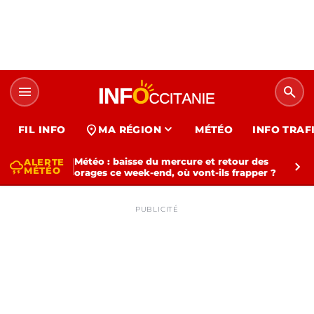
menu
search
expand_more
location_on
FIL INFO
MA RÉGION
MÉTÉO
INFO TRAF
Météo : baisse du mercure et retour des
ALERTE
thunderstorm
chevron_right
MÉTÉO
orages ce week-end, où vont-ils frapper ?
PUBLICITÉ